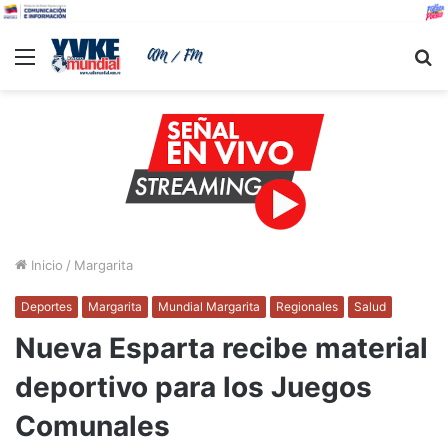
Menu
B
Inicio
/
Margarita
Deportes
Margarita
Mundial Margarita
Regionales
Salud
Nueva Esparta recibe material
deportivo para los Juegos
Comunales