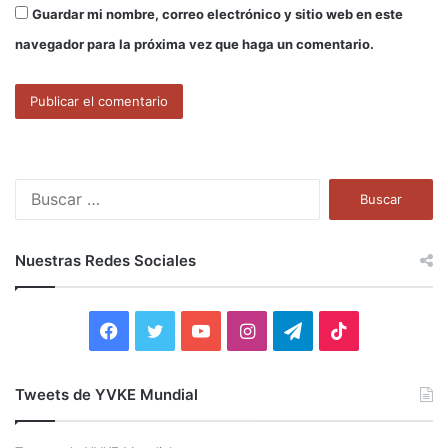
Guardar mi nombre, correo electrónico y sitio web en este
navegador para la próxima vez que haga un comentario.
B
u
s
c
Nuestras Redes Sociales
a
r
:
F
T
Y
I
T
T
a
w
o
n
e
i
Tweets de YVKE Mundial
c
i
u
s
l
k