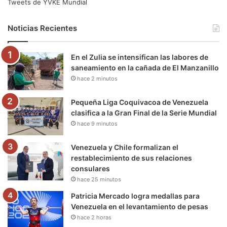
e
t
T
t
e
T
Tweets de YVKE Mundial
b
t
u
a
g
o
Noticias Recientes
o
e
b
g
r
k
En el Zulia se intensifican las labores de
o
r
e
r
a
saneamiento en la cañada de El Manzanillo
hace 2 minutos
k
a
m
m
Pequeña Liga Coquivacoa de Venezuela
clasifica a la Gran Final de la Serie Mundial
hace 9 minutos
Venezuela y Chile formalizan el
restablecimiento de sus relaciones
consulares
hace 25 minutos
Patricia Mercado logra medallas para
Venezuela en el levantamiento de pesas
hace 2 horas