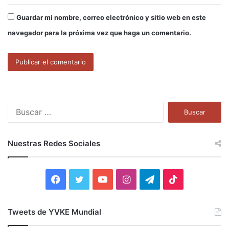
Guardar mi nombre, correo electrónico y sitio web en este
navegador para la próxima vez que haga un comentario.
B
u
s
c
Nuestras Redes Sociales
a
r
:
F
T
Y
I
T
T
a
w
o
n
e
i
Tweets de YVKE Mundial
c
i
u
s
l
k