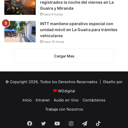
registrados la noche del viernes en La
Guaira y Miranda
hace 9 horas
INTT mantiene operativo especial con
unidad móvil en La Guaira para trámites
vehiculares
hace 10 horas
Cargar Mas
© Copyright 2026, Todos los Derechos Reservados | Diseño por
WGdigital
Inicio
Intranet
Audio en Vivo
Contáctenos
Trabaja con Nosotros
Facebook
Twitter
YouTube
Instagram
Telegram
TikTok