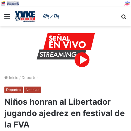
Menu
B
Inicio
/
Deportes
Deportes
Noticias
Niños honran al Libertador
jugando ajedrez en festival de
la FVA