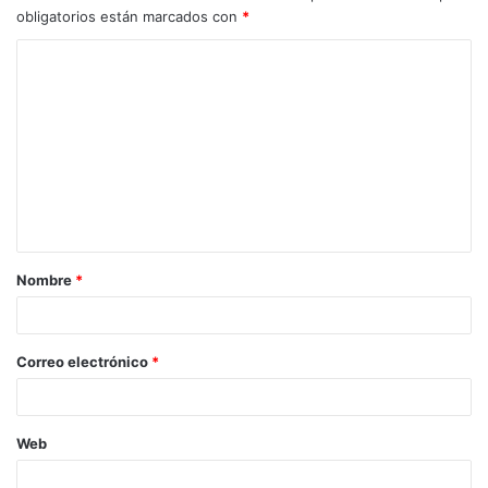
obligatorios están marcados con
*
C
o
m
e
n
t
a
Nombre
*
r
i
o
Correo electrónico
*
*
Web