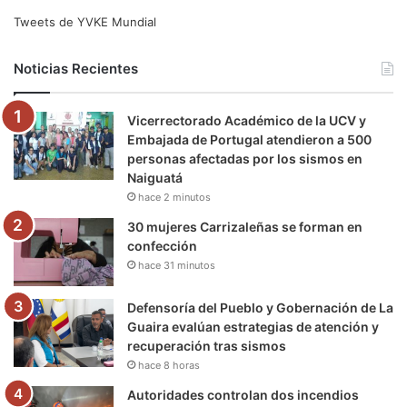
e
t
T
t
e
T
Tweets de YVKE Mundial
b
t
u
a
g
o
Noticias Recientes
o
e
b
g
r
k
Vicerrectorado Académico de la UCV y
o
r
e
r
a
Embajada de Portugal atendieron a 500
personas afectadas por los sismos en
k
a
m
Naiguatá
hace 2 minutos
m
30 mujeres Carrizaleñas se forman en
confección
hace 31 minutos
Defensoría del Pueblo y Gobernación de La
Guaira evalúan estrategias de atención y
recuperación tras sismos
hace 8 horas
Autoridades controlan dos incendios