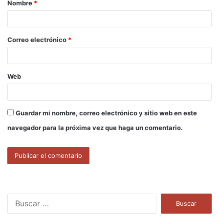
Nombre
*
r
i
o
Correo electrónico
*
*
Web
Guardar mi nombre, correo electrónico y sitio web en este
navegador para la próxima vez que haga un comentario.
B
u
s