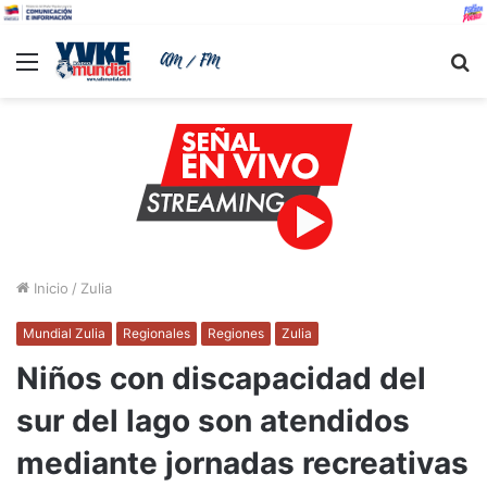
Menu
B
Inicio
/
Zulia
Mundial Zulia
Regionales
Regiones
Zulia
Niños con discapacidad del
sur del lago son atendidos
mediante jornadas recreativas