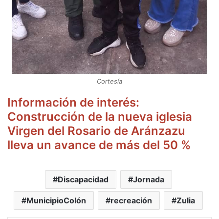
Cortesía
Información de interés:
Construcción de la nueva iglesia
Virgen del Rosario de Aránzazu
lleva un avance de más del 50 %
Discapacidad
Jornada
MunicipioColón
recreación
Zulia