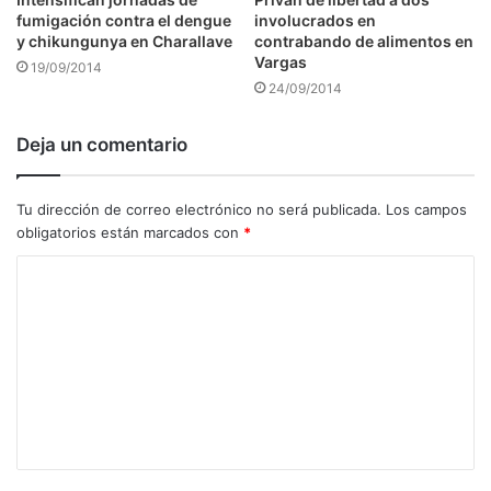
fumigación contra el dengue
involucrados en
y chikungunya en Charallave
contrabando de alimentos en
Vargas
19/09/2014
24/09/2014
Deja un comentario
Tu dirección de correo electrónico no será publicada.
Los campos
obligatorios están marcados con
*
C
o
m
e
n
t
a