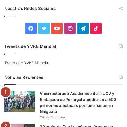
c
Nuestras Redes Sociales
a
r
:
F
T
Y
I
T
T
a
w
o
n
e
i
Tweets de YVKE Mundial
c
i
u
s
l
k
e
t
T
t
e
T
Tweets de YVKE Mundial
b
t
u
a
g
o
Noticias Recientes
o
e
b
g
r
k
Vicerrectorado Académico de la UCV y
o
r
e
r
a
Embajada de Portugal atendieron a 500
personas afectadas por los sismos en
k
a
m
Naiguatá
hace 2 minutos
m
30 mujeres Carrizaleñas se forman en