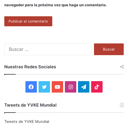
navegador para la próxima vez que haga un comentario.
B
u
s
c
Nuestras Redes Sociales
a
r
:
F
T
Y
I
T
T
a
w
o
n
e
i
Tweets de YVKE Mundial
c
i
u
s
l
k
e
t
T
t
e
T
Tweets de YVKE Mundial