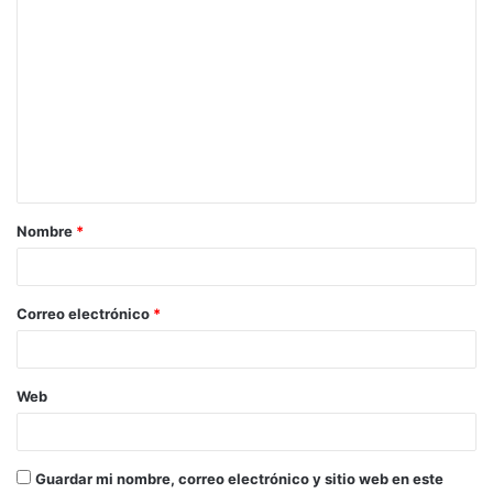
C
o
m
e
n
t
a
Nombre
*
r
i
o
Correo electrónico
*
*
Web
Guardar mi nombre, correo electrónico y sitio web en este