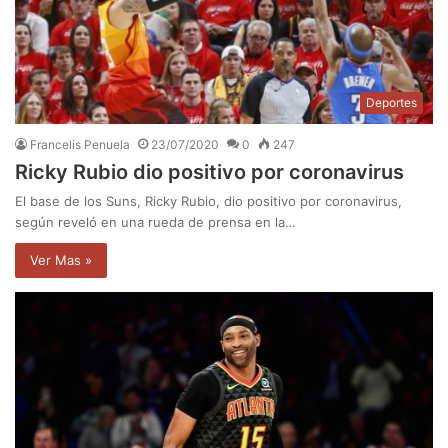
Deportes
Francelis Penuela
23/07/2020
0
247
Ricky Rubio dio positivo por coronavirus
El base de los Suns, Ricky Rubio, dio positivo por coronavirus,
según reveló en una rueda de prensa en la…
Ver Mas »