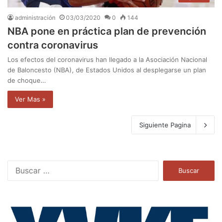
administración
03/03/2020
0
144
NBA pone en práctica plan de prevención
contra coronavirus
Los efectos del coronavirus han llegado a la Asociación Nacional
de Baloncesto (NBA), de Estados Unidos al desplegarse un plan
de choque…
Ver Mas »
Siguiente Pagina
B
u
s
c
a
r