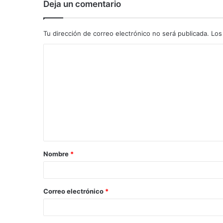
Deja un comentario
Tu dirección de correo electrónico no será publicada.
Los
C
o
m
e
n
t
a
Nombre
*
r
i
o
Correo electrónico
*
*