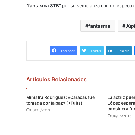
“fantasma STB”
por su semejanza con un espectro
fantasma
Júpi
Facebook
Twitter
LinkedIn
Articulos Relacionados
Ministra Rodríguez: «Caracas fue
La actriz pu
tomada por la paz» (+Tuits)
López espera 
considera “u
06/05/2013
06/05/2013