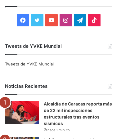
r
:
F
T
Y
I
T
T
a
w
o
n
e
i
c
i
u
s
l
k
Tweets de YVKE Mundial
e
t
T
t
e
T
Tweets de YVKE Mundial
b
t
u
a
g
o
o
e
b
g
r
k
Noticias Recientes
o
r
e
r
a
Alcaldía de Caracas reporta más
k
a
m
de 22 mil inspecciones
estructurales tras eventos
m
sísmicos
hace 1 minuto