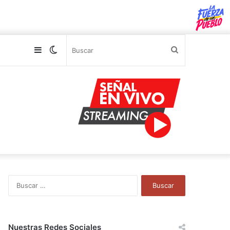
Sidebar
Switch
Buscar
skin
B
u
s
c
a
Nuestras Redes Sociales