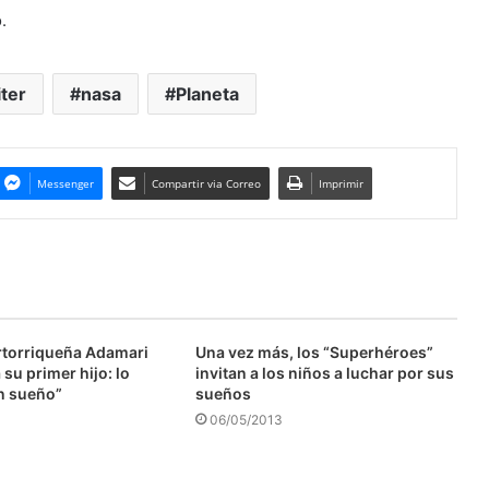
.
ter
nasa
Planeta
Messenger
Compartir via Correo
Imprimir
ertorriqueña Adamari
Una vez más, los “Superhéroes”
su primer hijo: lo
invitan a los niños a luchar por sus
n sueño”
sueños
06/05/2013