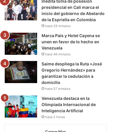
Inédita toma de posesión
presidencial en Cali marca el
inicio del gobierno de Abelardo
de la Espriella en Colombia
hace 29 minutos
Marca País y Hotel Cayena se
unen en favor de lo hecho en
Venezuela
hace 46 minutos
Saime despliega la Ruta «José
Gregorio Hernández» para
garantizar la cedulación a
domicilio
hace 57 minutos
Venezuela destaca en la
Olimpiada Internacional de
Inteligencia Artificial
hace 2 horas
Cargar Mas