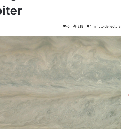
iter
0
218
1 minuto de lectura