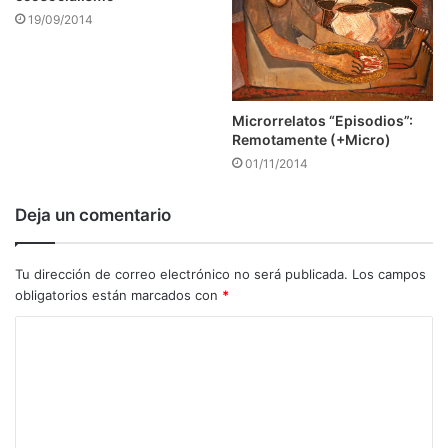
19/09/2014
Microrrelatos “Episodios”:
Remotamente (+Micro)
01/11/2014
Deja un comentario
Tu dirección de correo electrónico no será publicada.
Los campos
obligatorios están marcados con
*
C
o
m
e