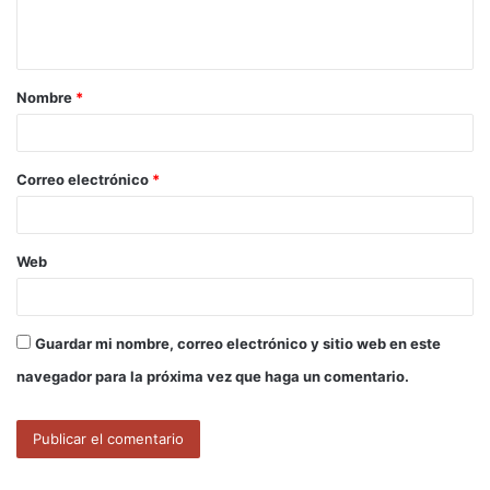
n
t
a
Nombre
*
r
i
o
Correo electrónico
*
*
Web
Guardar mi nombre, correo electrónico y sitio web en este
navegador para la próxima vez que haga un comentario.