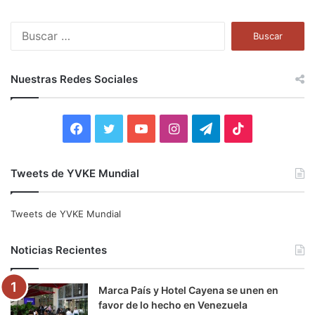
B
u
s
c
Nuestras Redes Sociales
a
r
:
F
T
Y
I
T
T
a
w
o
n
e
i
Tweets de YVKE Mundial
c
i
u
s
l
k
e
t
T
t
e
T
Tweets de YVKE Mundial
b
t
u
a
g
o
Noticias Recientes
o
e
b
g
r
k
Marca País y Hotel Cayena se unen en
o
r
e
r
a
favor de lo hecho en Venezuela