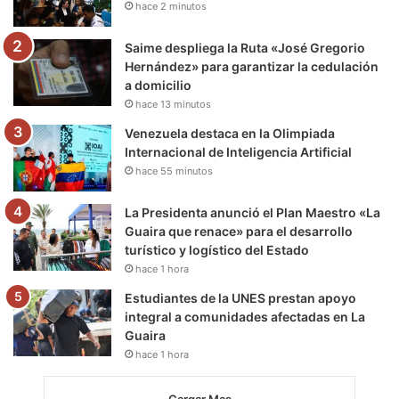
hace 2 minutos
k
a
m
m
Saime despliega la Ruta «José Gregorio
Hernández» para garantizar la cedulación
a domicilio
hace 13 minutos
Venezuela destaca en la Olimpiada
Internacional de Inteligencia Artificial
hace 55 minutos
La Presidenta anunció el Plan Maestro «La
Guaira que renace» para el desarrollo
turístico y logístico del Estado
hace 1 hora
Estudiantes de la UNES prestan apoyo
integral a comunidades afectadas en La
Guaira
hace 1 hora