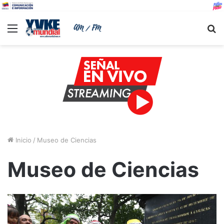
Menu
B
Inicio
/
Museo de Ciencias
Museo de Ciencias