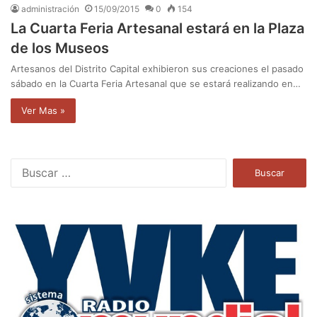
administración
15/09/2015
0
154
La Cuarta Feria Artesanal estará en la Plaza
de los Museos
Artesanos del Distrito Capital exhibieron sus creaciones el pasado
sábado en la Cuarta Feria Artesanal que se estará realizando en…
Ver Mas »
B
u
s
c
a
r
: