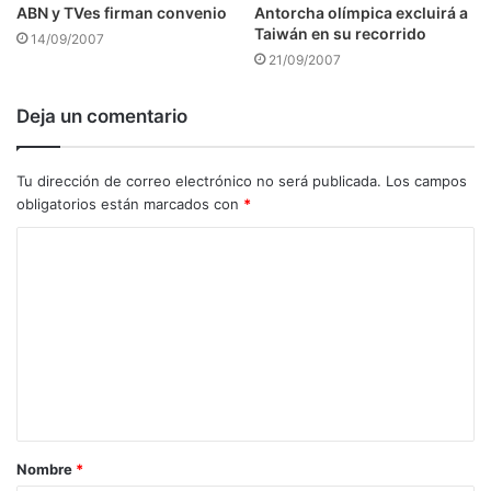
ABN y TVes firman convenio
Antorcha olímpica excluirá a
Taiwán en su recorrido
14/09/2007
21/09/2007
Deja un comentario
Tu dirección de correo electrónico no será publicada.
Los campos
obligatorios están marcados con
*
C
o
m
e
n
t
a
Nombre
*
r