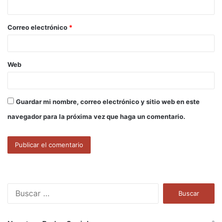
i
o
Correo electrónico
*
*
Web
Guardar mi nombre, correo electrónico y sitio web en este
navegador para la próxima vez que haga un comentario.
B
u
s
c