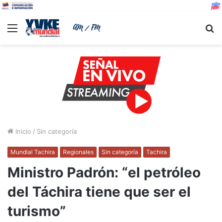
Menu
B
Inicio
/
Sin categoría
Mundial Tachira
Regionales
Sin categoría
Tachira
Ministro Padrón: “el petróleo
del Táchira tiene que ser el
turismo”