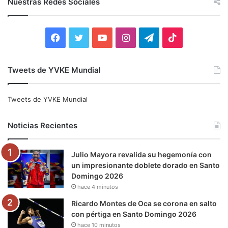
Nuestras Redes Sociales
a
r
:
F
T
Y
I
T
T
a
w
o
n
e
i
Tweets de YVKE Mundial
c
i
u
s
l
k
e
t
T
t
e
T
Tweets de YVKE Mundial
b
t
u
a
g
o
Noticias Recientes
o
e
b
g
r
k
Julio Mayora revalida su hegemonía con
o
r
e
r
a
un impresionante doblete dorado en Santo
Domingo 2026
k
a
m
hace 4 minutos
m
Ricardo Montes de Oca se corona en salto
con pértiga en Santo Domingo 2026
hace 10 minutos