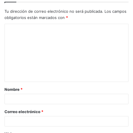
Tu dirección de correo electrónico no será publicada.
Los campos
obligatorios están marcados con
*
C
o
m
e
n
t
a
Nombre
*
r
i
o
Correo electrónico
*
*