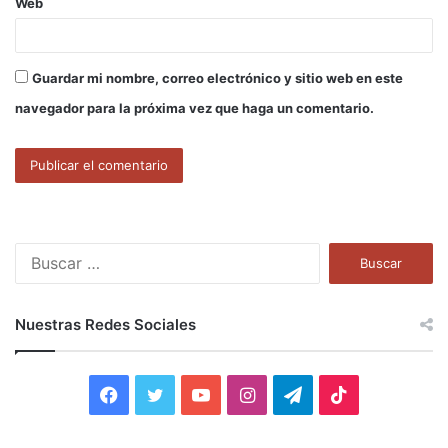
Web
Guardar mi nombre, correo electrónico y sitio web en este
navegador para la próxima vez que haga un comentario.
B
u
s
c
Nuestras Redes Sociales
a
r
:
F
T
Y
I
T
T
a
w
o
n
e
i