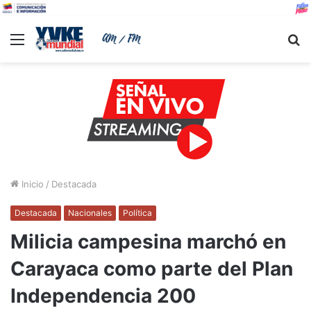
Menu
B
Inicio
/
Destacada
Destacada
Nacionales
Política
Milicia campesina marchó en
Carayaca como parte del Plan
Independencia 200