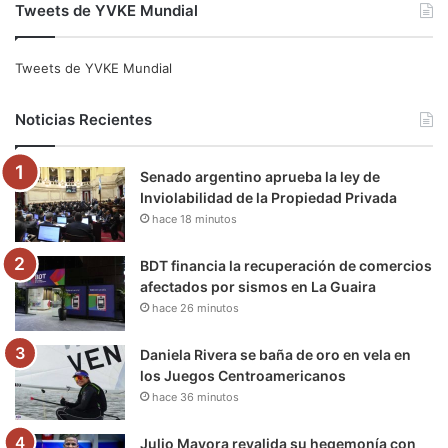
Tweets de YVKE Mundial
c
i
u
s
l
k
e
t
T
t
e
T
Tweets de YVKE Mundial
b
t
u
a
g
o
Noticias Recientes
o
e
b
g
r
k
Senado argentino aprueba la ley de
o
r
e
r
a
Inviolabilidad de la Propiedad Privada
hace 18 minutos
k
a
m
m
BDT financia la recuperación de comercios
afectados por sismos en La Guaira
hace 26 minutos
Daniela Rivera se baña de oro en vela en
los Juegos Centroamericanos
hace 36 minutos
Julio Mayora revalida su hegemonía con