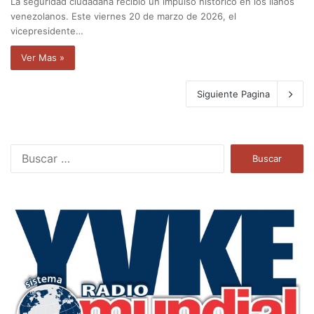
La seguridad ciudadana recibió un impulso histórico en los llanos
venezolanos. Este viernes 20 de marzo de 2026, el
vicepresidente…
Ver Mas »
Siguiente Pagina
B
u
s
c
a
r
: