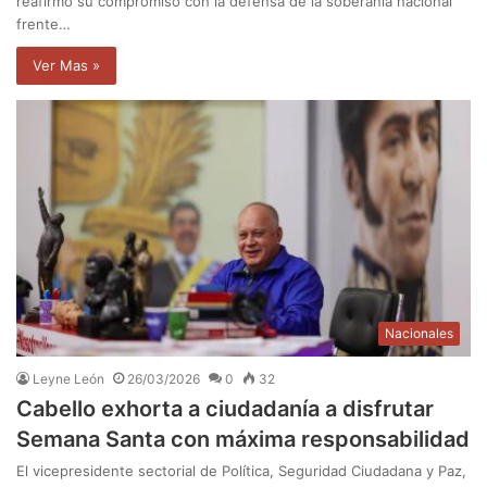
reafirmó su compromiso con la defensa de la soberanía nacional
frente…
Ver Mas »
Nacionales
Leyne León
26/03/2026
0
32
Cabello exhorta a ciudadanía a disfrutar
Semana Santa con máxima responsabilidad
El vicepresidente sectorial de Política, Seguridad Ciudadana y Paz,