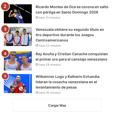
m
Ricardo Montes de Oca se corona en salto
con pértiga en Santo Domingo 2026
hace 10 minutos
Venezuela obtiene su segundo título en
tiro deportivo durante los Juegos
Centroamericanos
hace 22 minutos
Ray Acuña y Cristian Canache conquistan
el primer oro para el canotaje venezolano
hace 28 minutos
Wilkeinner Lugo y Katherin Echandia
lideran la cosecha venezolana en el
levantamiento de pesas
hace 35 minutos
Cargar Mas