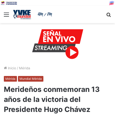
Menu
B
Inicio
/
Mérida
Mérida
Mundial Mérida
Merideños conmemoran 13
años de la victoria del
Presidente Hugo Chávez