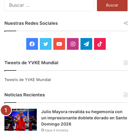
B
u
s
c
Nuestras Redes Sociales
a
r
:
F
T
Y
I
T
T
a
w
o
n
e
i
Tweets de YVKE Mundial
c
i
u
s
l
k
e
t
T
t
e
T
Tweets de YVKE Mundial
b
t
u
a
g
o
Noticias Recientes
o
e
b
g
r
k
Julio Mayora revalida su hegemonía con
o
r
e
r
a
un impresionante doblete dorado en Santo
Domingo 2026
k
a
m
hace 4 minutos