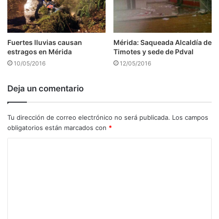
Fuertes lluvias causan
Mérida: Saqueada Alcaldía de
estragos en Mérida
Timotes y sede de Pdval
10/05/2016
12/05/2016
Deja un comentario
Tu dirección de correo electrónico no será publicada.
Los campos
obligatorios están marcados con
*
C
o
m
e
n
t