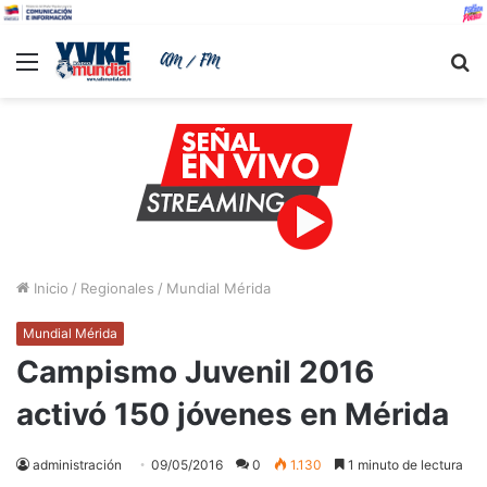
Menu
B
Inicio
/
Regionales
/
Mundial Mérida
Mundial Mérida
Campismo Juvenil 2016
activó 150 jóvenes en Mérida
administración
09/05/2016
0
1.130
1 minuto de lectura