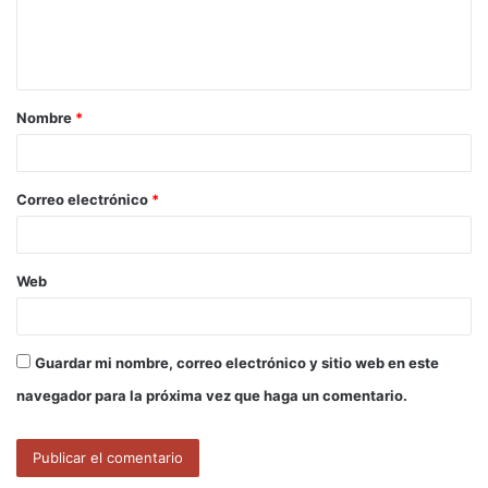
n
t
a
Nombre
*
r
i
o
Correo electrónico
*
*
Web
Guardar mi nombre, correo electrónico y sitio web en este
navegador para la próxima vez que haga un comentario.