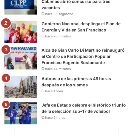
Cabimas abrió concurso para tres
vacantes
k
a
m
hace 36 segundos
m
Gobierno Nacional despliega el Plan de
Energía y Vida en San Francisco
hace 20 minutos
Alcalde Gian Carlo Di Martino reinauguró
el Centro de Participación Popular
Francisco Eugenio Bustamante
hace 44 minutos
Autopsia de las primeras 48 horas
después de los sismos
hace 1 hora
Jefa de Estado celebra el histórico triunfo
de la selección sub-17 de voleibol
hace 2 horas