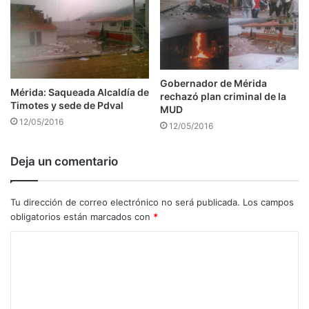
Gobernador de Mérida
Mérida: Saqueada Alcaldía de
rechazó plan criminal de la
Timotes y sede de Pdval
MUD
12/05/2016
12/05/2016
Deja un comentario
Tu dirección de correo electrónico no será publicada.
Los campos
obligatorios están marcados con
*
C
o
m
e