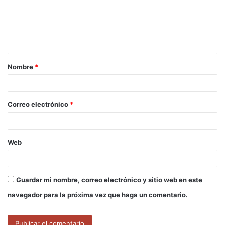
e
n
t
a
Nombre
*
r
i
o
Correo electrónico
*
*
Web
Guardar mi nombre, correo electrónico y sitio web en este
navegador para la próxima vez que haga un comentario.