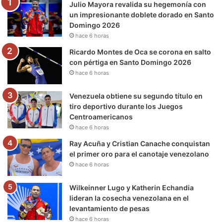
Julio Mayora revalida su hegemonía con
o
r
e
r
a
un impresionante doblete dorado en Santo
Domingo 2026
k
a
m
hace 6 horas
m
Ricardo Montes de Oca se corona en salto
con pértiga en Santo Domingo 2026
hace 6 horas
Venezuela obtiene su segundo título en
tiro deportivo durante los Juegos
Centroamericanos
hace 6 horas
Ray Acuña y Cristian Canache conquistan
el primer oro para el canotaje venezolano
hace 6 horas
Wilkeinner Lugo y Katherin Echandia
lideran la cosecha venezolana en el
levantamiento de pesas
hace 6 horas