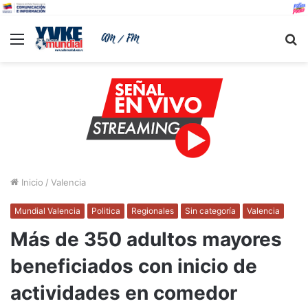
Menu
B
Inicio
/
Valencia
Mundial Valencia
Politica
Regionales
Sin categoría
Valencia
Más de 350 adultos mayores
beneficiados con inicio de
actividades en comedor