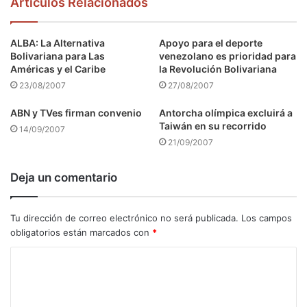
Articulos Relacionados
ALBA: La Alternativa
Apoyo para el deporte
Bolivariana para Las
venezolano es prioridad para
Américas y el Caribe
la Revolución Bolivariana
23/08/2007
27/08/2007
ABN y TVes firman convenio
Antorcha olímpica excluirá a
Taiwán en su recorrido
14/09/2007
21/09/2007
Deja un comentario
Tu dirección de correo electrónico no será publicada.
Los campos
obligatorios están marcados con
*
C
o
m