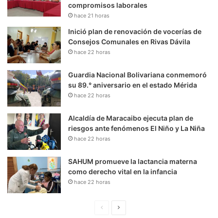
compromisos laborales
hace 21 horas
Inició plan de renovación de vocerías de
Consejos Comunales en Rivas Dávila
hace 22 horas
Guardia Nacional Bolivariana conmemoró
su 89.° aniversario en el estado Mérida
hace 22 horas
Alcaldía de Maracaibo ejecuta plan de
riesgos ante fenómenos El Niño y La Niña
hace 22 horas
SAHUM promueve la lactancia materna
como derecho vital en la infancia
hace 22 horas
P
S