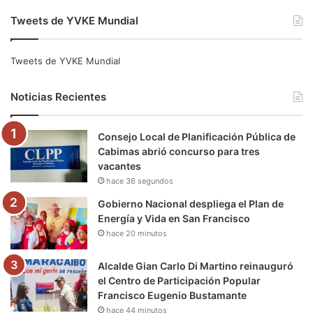
a
w
o
n
e
i
Tweets de YVKE Mundial
c
i
u
s
l
k
e
t
T
t
e
T
Tweets de YVKE Mundial
b
t
u
a
g
o
Noticias Recientes
o
e
b
g
r
k
Consejo Local de Planificación Pública de
o
r
e
r
a
Cabimas abrió concurso para tres
vacantes
k
a
m
hace 36 segundos
m
Gobierno Nacional despliega el Plan de
Energía y Vida en San Francisco
hace 20 minutos
Alcalde Gian Carlo Di Martino reinauguró
el Centro de Participación Popular
Francisco Eugenio Bustamante
hace 44 minutos