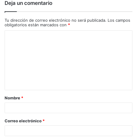
Deja un comentario
Tu dirección de correo electrónico no será publicada.
Los campos
obligatorios están marcados con
*
C
o
m
e
n
t
a
Nombre
*
r
i
o
Correo electrónico
*
*