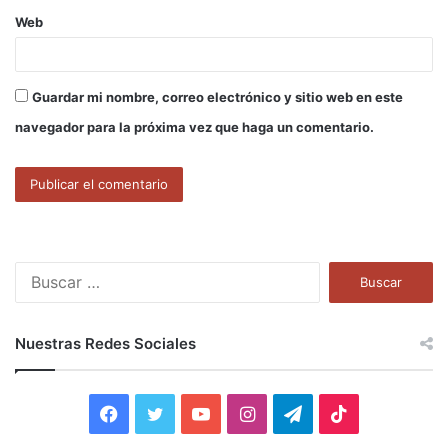
Web
Guardar mi nombre, correo electrónico y sitio web en este
navegador para la próxima vez que haga un comentario.
B
u
s
c
Nuestras Redes Sociales
a
r
:
F
T
Y
I
T
T