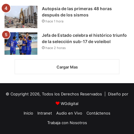
Autopsia de las primeras 48 horas
después de los sismos
hace 1 hora
Jefa de Estado celebra el histórico triunfo
de la selección sub-17 de voleibol
hace 2 horas
Cargar Mas
© Copyright 2026, Todos los Derechos Reservados | Diseño por
WGdigital
Inicio
Intranet
Audio en Vivo
Contáctenos
Trabaja con Nosotros