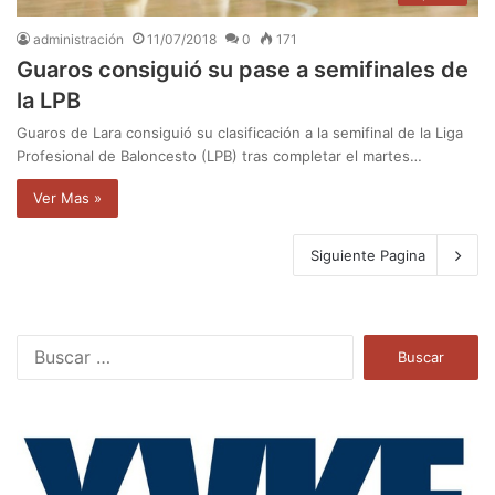
administración
11/07/2018
0
171
Guaros consiguió su pase a semifinales de
la LPB
Guaros de Lara consiguió su clasificación a la semifinal de la Liga
Profesional de Baloncesto (LPB) tras completar el martes…
Ver Mas »
Siguiente Pagina
B
u
s
c
a
r
: