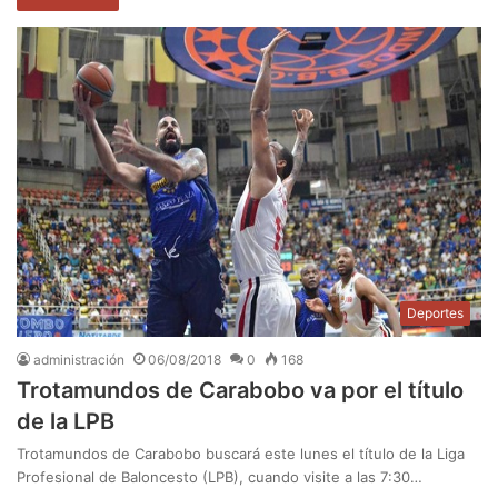
Deportes
administración
06/08/2018
0
168
Trotamundos de Carabobo va por el título
de la LPB
Trotamundos de Carabobo buscará este lunes el título de la Liga
Profesional de Baloncesto (LPB), cuando visite a las 7:30…