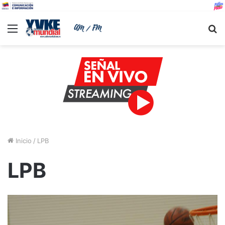
Menu
B
Inicio
/
LPB
LPB