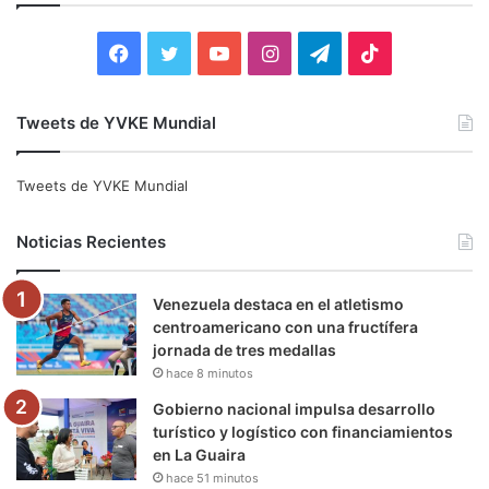
r
:
F
T
Y
I
T
T
a
w
o
n
e
i
Tweets de YVKE Mundial
c
i
u
s
l
k
e
t
T
t
e
T
Tweets de YVKE Mundial
b
t
u
a
g
o
Noticias Recientes
o
e
b
g
r
k
Venezuela destaca en el atletismo
o
r
e
r
a
centroamericano con una fructífera
jornada de tres medallas
k
a
m
hace 8 minutos
m
Gobierno nacional impulsa desarrollo
turístico y logístico con financiamientos
en La Guaira
hace 51 minutos