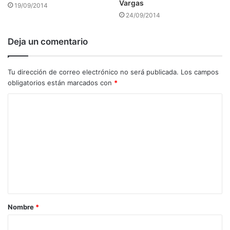
Vargas
19/09/2014
24/09/2014
Deja un comentario
Tu dirección de correo electrónico no será publicada.
Los campos
obligatorios están marcados con
*
C
o
m
e
n
t
a
Nombre
*
r
i