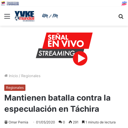
Menu
B
Inicio
/
Regionales
Regionales
Mantienen batalla contra la
especulación en Táchira
Omar Pernia
01/05/2020
0
291
1 minuto de lectura