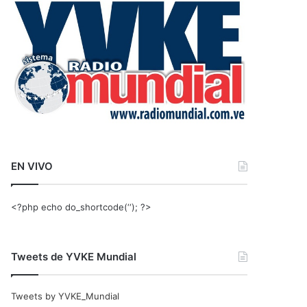
r
:
EN VIVO
<?php echo do_shortcode(‘‘); ?>
Tweets de YVKE Mundial
Tweets by YVKE_Mundial