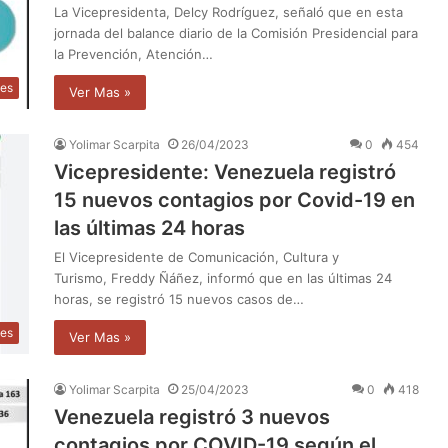
La Vicepresidenta, Delcy Rodríguez, señaló que en esta
jornada del balance diario de la Comisión Presidencial para
la Prevención, Atención…
les
Ver Mas »
Yolimar Scarpita
26/04/2023
0
454
Vicepresidente: Venezuela registró
15 nuevos contagios por Covid-19 en
las últimas 24 horas
El Vicepresidente de Comunicación, Cultura y
Turismo, Freddy Ñáñez, informó que en las últimas 24
horas, se registró 15 nuevos casos de…
les
Ver Mas »
Yolimar Scarpita
25/04/2023
0
418
Venezuela registró 3 nuevos
contagios por COVID-19 según el