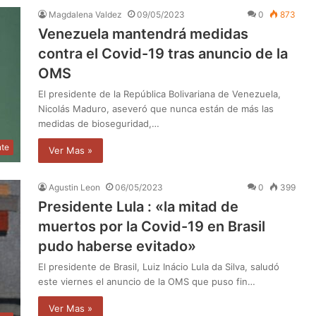
Magdalena Valdez
09/05/2023
0
873
Venezuela mantendrá medidas
contra el Covid-19 tras anuncio de la
OMS
El presidente de la República Bolivariana de Venezuela,
Nicolás Maduro, aseveró que nunca están de más las
medidas de bioseguridad,…
nte
Ver Mas »
Agustin Leon
06/05/2023
0
399
Presidente Lula : «la mitad de
muertos por la Covid-19 en Brasil
pudo haberse evitado»
El presidente de Brasil, Luiz Inácio Lula da Silva, saludó
este viernes el anuncio de la OMS que puso fin…
Ver Mas »