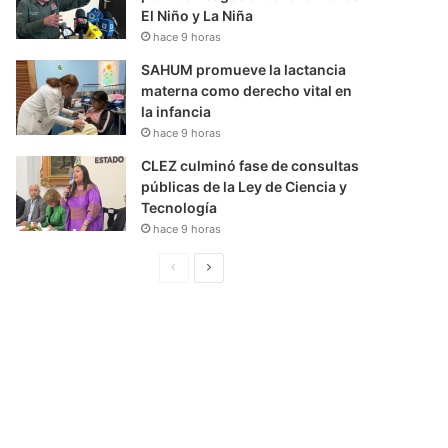
El Niño y La Niña
hace 9 horas
SAHUM promueve la lactancia
materna como derecho vital en
la infancia
hace 9 horas
CLEZ culminó fase de consultas
públicas de la Ley de Ciencia y
Tecnología
hace 9 horas
P
S
á
i
g
g
i
u
n
i
a
e
A
n