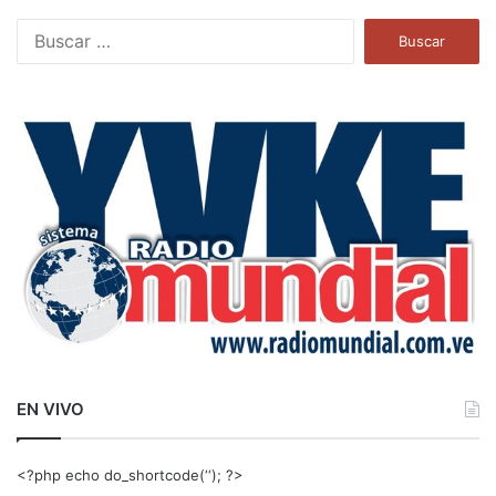
B
u
s
c
a
r
:
EN VIVO
<?php echo do_shortcode(‘‘); ?>