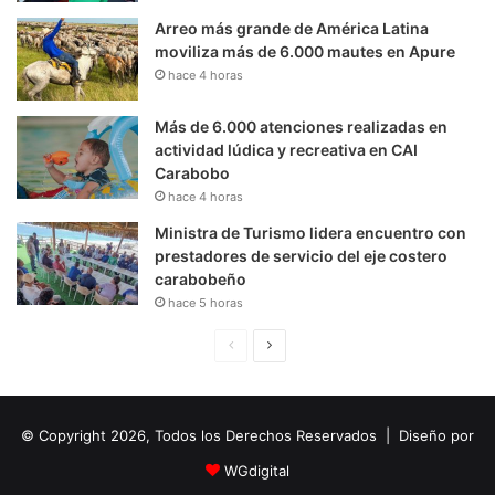
Arreo más grande de América Latina
moviliza más de 6.000 mautes en Apure
hace 4 horas
Más de 6.000 atenciones realizadas en
actividad lúdica y recreativa en CAI
Carabobo
hace 4 horas
Ministra de Turismo lidera encuentro con
prestadores de servicio del eje costero
carabobeño
hace 5 horas
P
S
á
i
g
g
© Copyright 2026, Todos los Derechos Reservados | Diseño por
i
u
n
i
WGdigital