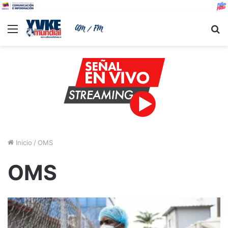
Menu
B
Inicio
/
OMS
OMS