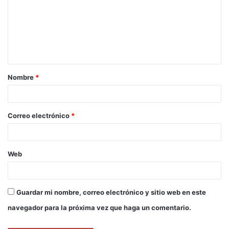
m
e
n
t
a
Nombre
*
r
i
o
Correo electrónico
*
*
Web
Guardar mi nombre, correo electrónico y sitio web en este
navegador para la próxima vez que haga un comentario.