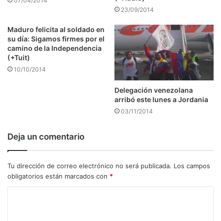
07/04/2014
23/09/2014
Maduro felicita al soldado en
su día: Sigamos firmes por el
camino de la Independencia
(+Tuit)
10/10/2014
Delegación venezolana
arribó este lunes a Jordania
03/11/2014
Deja un comentario
Tu dirección de correo electrónico no será publicada.
Los campos
obligatorios están marcados con
*
C
o