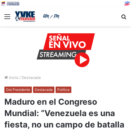
Menu
B
Inicio
/
Destacada
Del Presidente
Destacada
Política
Maduro en el Congreso
Mundial: “Venezuela es una
fiesta, no un campo de batalla