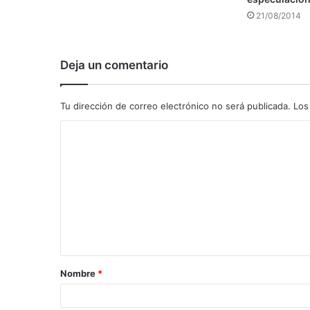
21/08/2014
Deja un comentario
Tu dirección de correo electrónico no será publicada.
Los
C
o
m
e
n
t
a
Nombre
*
r
i