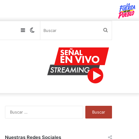
Sidebar
Switch
Buscar
skin
B
u
s
c
a
Nuestras Redes Sociales