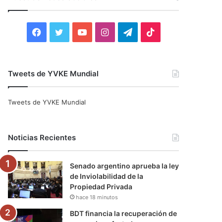
r
:
F
T
Y
I
T
T
a
w
o
n
e
i
c
i
u
s
l
k
Tweets de YVKE Mundial
e
t
T
t
e
T
Tweets de YVKE Mundial
b
t
u
a
g
o
o
e
b
g
r
k
Noticias Recientes
o
r
e
r
a
Senado argentino aprueba la ley
k
a
m
de Inviolabilidad de la
Propiedad Privada
m
hace 18 minutos
BDT financia la recuperación de