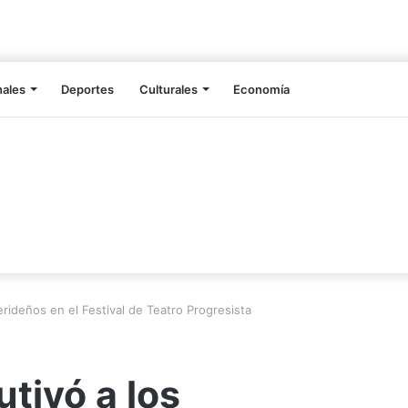
nales
Deportes
Culturales
Economía
erideños en el Festival de Teatro Progresista
tivó a los