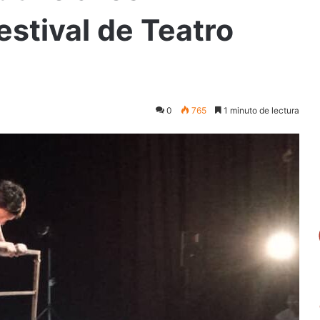
estival de Teatro
0
765
1 minuto de lectura