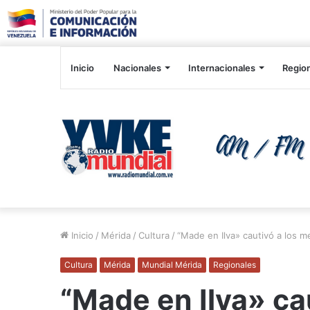
Inicio
Nacionales
Internacionales
Regio
Inicio
/
Mérida
/
Cultura
/
“Made en Ilva» cautivó a los m
Cultura
Mérida
Mundial Mérida
Regionales
“Made en Ilva» cau