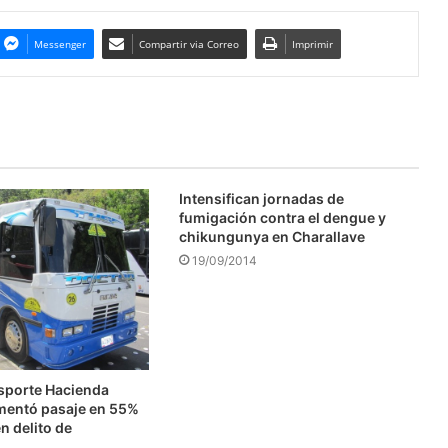
Messenger
Compartir via Correo
Imprimir
Intensifican jornadas de
fumigación contra el dengue y
chikungunya en Charallave
19/09/2014
nsporte Hacienda
mentó pasaje en 55%
n delito de
n