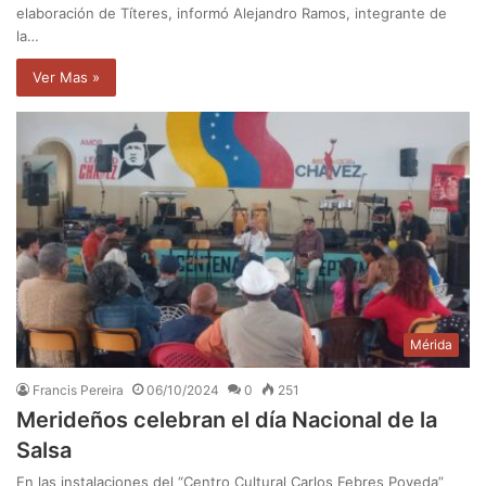
elaboración de Títeres, informó Alejandro Ramos, integrante de
la…
Ver Mas »
Mérida
Francis Pereira
06/10/2024
0
251
Merideños celebran el día Nacional de la
Salsa
En las instalaciones del “Centro Cultural Carlos Febres Poveda”