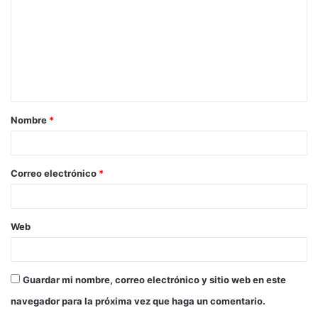
m
e
n
t
a
Nombre
*
r
i
o
Correo electrónico
*
*
Web
Guardar mi nombre, correo electrónico y sitio web en este
navegador para la próxima vez que haga un comentario.