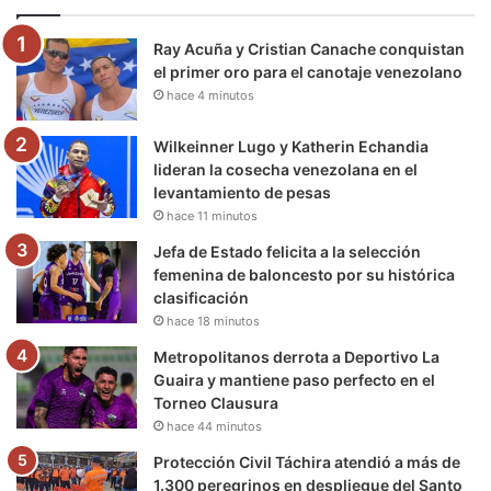
o
e
b
g
r
k
Ray Acuña y Cristian Canache conquistan
o
r
e
r
a
el primer oro para el canotaje venezolano
hace 4 minutos
k
a
m
m
Wilkeinner Lugo y Katherin Echandia
lideran la cosecha venezolana en el
levantamiento de pesas
hace 11 minutos
Jefa de Estado felicita a la selección
femenina de baloncesto por su histórica
clasificación
hace 18 minutos
Metropolitanos derrota a Deportivo La
Guaira y mantiene paso perfecto en el
Torneo Clausura
hace 44 minutos
Protección Civil Táchira atendió a más de
1.300 peregrinos en despliegue del Santo