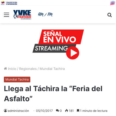
Menu
B
Inicio
/
Regionales
/
Mundial Tachira
Mundial Tachira
Llega al Táchira la “Feria del
Asfalto”
administración
05/10/2017
0
181
1 minuto de lectura