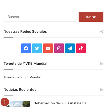
B
u
s
c
Nuestras Redes Sociales
a
r
:
F
T
Y
I
T
T
a
w
o
n
e
i
Tweets de YVKE Mundial
c
i
u
s
l
k
e
t
T
t
e
T
Tweets de YVKE Mundial
b
t
u
a
g
o
Noticias Recientes
o
e
b
g
r
k
Gobernación del Zulia instala 18
o
r
e
r
a