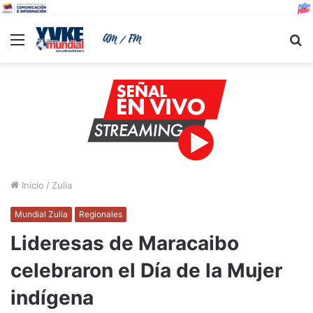
Menu
B
Inicio
/
Zulia
Mundial Zulia
Regionales
Lideresas de Maracaibo
celebraron el Día de la Mujer
indígena