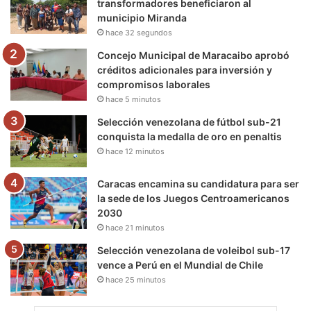
transformadores beneficiaron al
municipio Miranda
k
a
m
hace 32 segundos
m
Concejo Municipal de Maracaibo aprobó
créditos adicionales para inversión y
compromisos laborales
hace 5 minutos
Selección venezolana de fútbol sub-21
conquista la medalla de oro en penaltis
hace 12 minutos
Caracas encamina su candidatura para ser
la sede de los Juegos Centroamericanos
2030
hace 21 minutos
Selección venezolana de voleibol sub-17
vence a Perú en el Mundial de Chile
hace 25 minutos