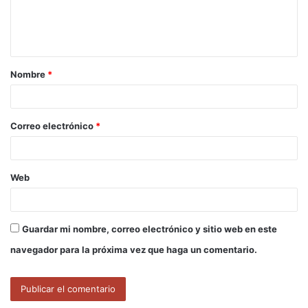
n
t
a
Nombre
*
r
i
o
Correo electrónico
*
*
Web
Guardar mi nombre, correo electrónico y sitio web en este
navegador para la próxima vez que haga un comentario.