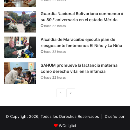
Guardia Nacional Bolivariana conmemoró
su 89.° aniversario en el estado Mérida
hace 22 horas
Alcaldía de Maracaibo ejecuta plan de
riesgos ante fenómenos El Niño y La Niña
hace 22 horas
SAHUM promueve la lactancia materna
como derecho vital en la infancia
hace 22 horas
P
S
á
i
g
g
© Copyright 2026, Todos los Derechos Reservados | Diseño por
i
u
n
i
WGdigital