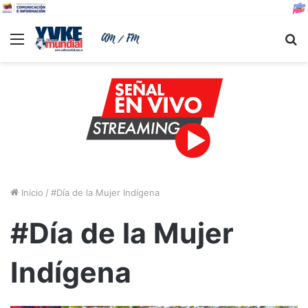
Menu
B
Inicio
/
#Día de la Mujer Indígena
#Día de la Mujer
Indígena