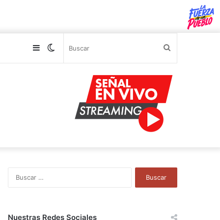
Sidebar
Switch
Buscar
skin
B
u
s
c
a
Nuestras Redes Sociales