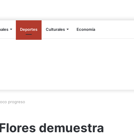
nales
Deportes
Culturales
Economía
poco progreso
 Flores demuestra