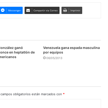
Messenger
Compartir via Correo
Imprimir
González ganó
Venezuela gana espada masculina
ronce en heptatlón de
por equipos
mericanos
06/05/2013
 campos obligatorios están marcados con
*