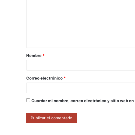
o
m
e
n
t
a
Nombre
*
r
i
o
Correo electrónico
*
*
Guardar mi nombre, correo electrónico y sitio web en