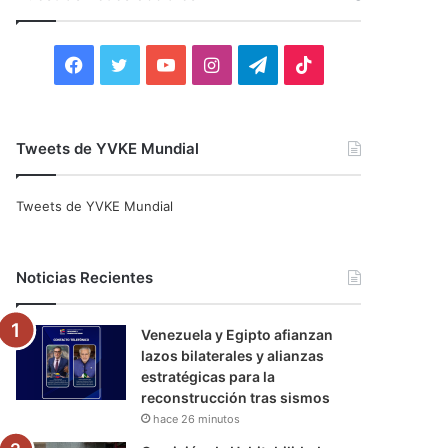
r
:
F
T
Y
I
T
T
a
w
o
n
e
i
c
i
u
s
l
k
Tweets de YVKE Mundial
e
t
T
t
e
T
Tweets de YVKE Mundial
b
t
u
a
g
o
o
e
b
g
r
k
Noticias Recientes
o
r
e
r
a
Venezuela y Egipto afianzan
k
a
m
lazos bilaterales y alianzas
estratégicas para la
m
reconstrucción tras sismos
hace 26 minutos