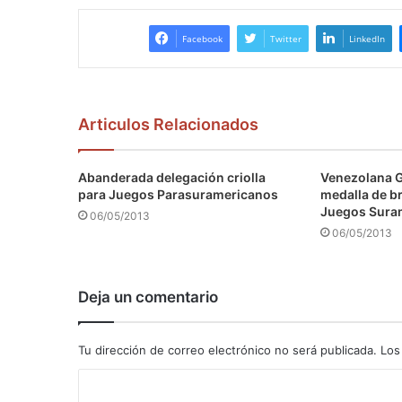
Facebook
Twitter
LinkedIn
Articulos Relacionados
Abanderada delegación criolla
Venezolana 
para Juegos Parasuramericanos
medalla de b
Juegos Sura
06/05/2013
06/05/2013
Deja un comentario
Tu dirección de correo electrónico no será publicada.
Los
C