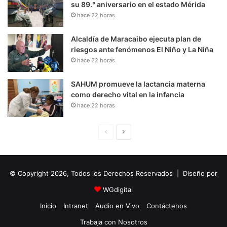
su 89.° aniversario en el estado Mérida
hace 22 horas
Alcaldía de Maracaibo ejecuta plan de
riesgos ante fenómenos El Niño y La Niña
hace 22 horas
SAHUM promueve la lactancia materna
como derecho vital en la infancia
hace 22 horas
P
S
á
i
g
g
© Copyright 2026, Todos los Derechos Reservados | Diseño por
i
u
n
i
WGdigital
a
e
Inicio
Intranet
Audio en Vivo
Contáctenos
A
n
Trabaja con Nosotros