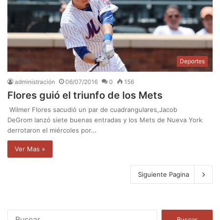
Deportes
administración
06/07/2016
0
156
Flores guió el triunfo de los Mets
Wilmer Flores sacudió un par de cuadrangulares,Jacob
DeGrom lanzó siete buenas entradas y los Mets de Nueva York
derrotaron el miércoles por…
Ver Mas »
Siguiente Pagina
B