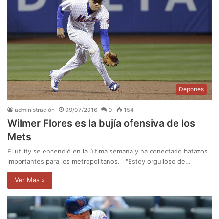
Deportes
administración
09/07/2016
0
154
Wilmer Flores es la bujía ofensiva de los
Mets
El utility se encendió en la última semana y ha conectado batazos
importantes para los metropolitanos. "Estoy orgulloso de…
Ver Mas »