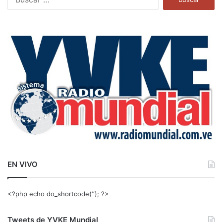
u
s
c
a
r
:
EN VIVO
<?php echo do_shortcode(‘‘); ?>
Tweets de YVKE Mundial