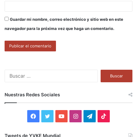
Guardar mi nombre, correo electrónico y sitio web en este
navegador para la próxima vez que haga un comentario.
B
u
s
c
Nuestras Redes Sociales
a
r
:
F
T
Y
I
T
T
a
w
o
n
e
i
Tweets de YVKE Mundial