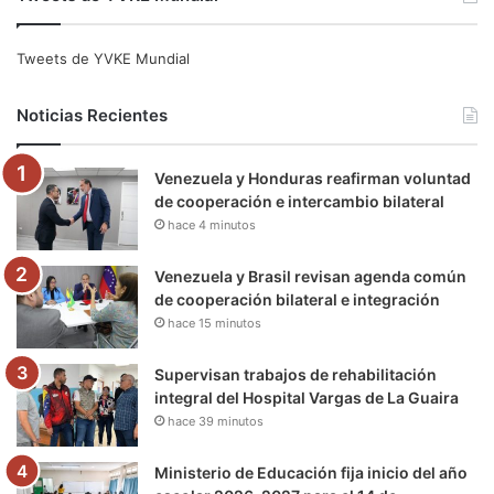
c
i
u
s
l
k
e
t
T
t
e
T
Tweets de YVKE Mundial
b
t
u
a
g
o
Noticias Recientes
o
e
b
g
r
k
Venezuela y Honduras reafirman voluntad
o
r
e
r
a
de cooperación e intercambio bilateral
hace 4 minutos
k
a
m
m
Venezuela y Brasil revisan agenda común
de cooperación bilateral e integración
hace 15 minutos
Supervisan trabajos de rehabilitación
integral del Hospital Vargas de La Guaira
hace 39 minutos
Ministerio de Educación fija inicio del año