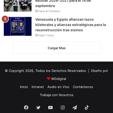
escolar 2026-2027 para el 14 de
septiembre
hace 47 minutos
Venezuela y Egipto afianzan lazos
bilaterales y alianzas estratégicas para la
reconstrucción tras sismos
hace 1 hora
Cargar Mas
© Copyright 2026, Todos los Derechos Reservados | Diseño por
WGdigital
Inicio
Intranet
Audio en Vivo
Contáctenos
Trabaja con Nosotros
Facebook
Twitter
YouTube
Instagram
Telegram
TikTok