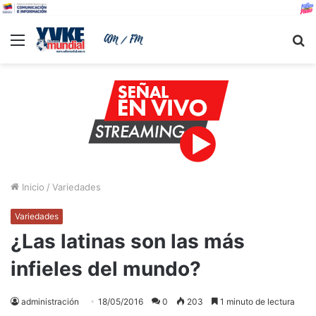
Menu
B
Inicio
/
Variedades
Variedades
¿Las latinas son las más
infieles del mundo?
administración
18/05/2016
0
203
1 minuto de lectura