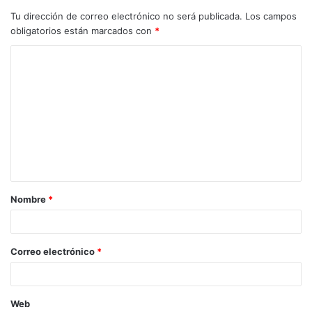
Tu dirección de correo electrónico no será publicada.
Los campos
obligatorios están marcados con
*
C
o
m
e
n
t
a
Nombre
*
r
i
o
Correo electrónico
*
*
Web