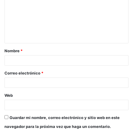
m
e
n
t
a
Nombre
*
r
i
o
Correo electrónico
*
*
Web
Guardar mi nombre, correo electrónico y sitio web en este
navegador para la próxima vez que haga un comentario.