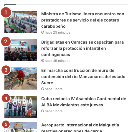
o
e
b
g
r
k
Ministra de Turismo lidera encuentro con
o
r
e
r
a
prestadores de servicio del eje costero
carabobeño
k
a
m
hace 25 minutos
m
Brigadistas en Caracas se capacitan para
reforzar la protección infantil en
contingencias
hace 45 minutos
En marcha construcción de muro de
contención del río Manzanares del estado
Sucre
hace 1 hora
Cuba recibe la IV Asamblea Continental de
ALBA Movimientos este jueves
hace 1 hora
Aeropuerto Internacional de Maiquetía
reactiva operaciones de carga