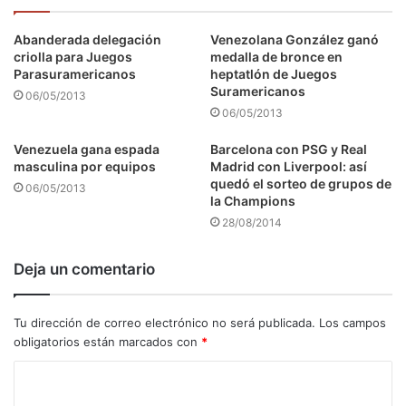
Abanderada delegación
Venezolana González ganó
criolla para Juegos
medalla de bronce en
Parasuramericanos
heptatlón de Juegos
Suramericanos
06/05/2013
06/05/2013
Venezuela gana espada
Barcelona con PSG y Real
masculina por equipos
Madrid con Liverpool: así
quedó el sorteo de grupos de
06/05/2013
la Champions
28/08/2014
Deja un comentario
Tu dirección de correo electrónico no será publicada.
Los campos
obligatorios están marcados con
*
C
o