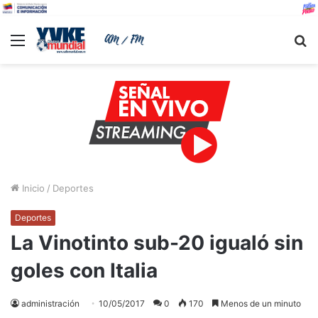
Menu
B
Inicio
/
Deportes
Deportes
La Vinotinto sub-20 igualó sin
goles con Italia
administración
10/05/2017
0
170
Menos de un minuto