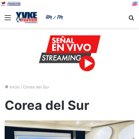
Menu
B
Inicio
/
Corea del Sur
Corea del Sur