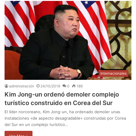
Internacionales
administración
24/10/2019
0
189
Kim Jong-un ordenó demoler complejo
turístico construido en Corea del Sur
El líder norcoreano, Kim Jong-un, ha ordenado demoler unas
instalaciones «de aspecto desagradable» construidas por Corea
del Sur en un complejo turístico…