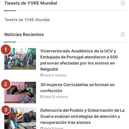
Tweets de YVKE Mundial
c
i
u
s
l
k
e
t
T
t
e
T
Tweets de YVKE Mundial
b
t
u
a
g
o
Noticias Recientes
o
e
b
g
r
k
Vicerrectorado Académico de la UCV y
o
r
e
r
a
Embajada de Portugal atendieron a 500
personas afectadas por los sismos en
k
a
m
Naiguatá
hace 2 minutos
m
30 mujeres Carrizaleñas se forman en
confección
hace 31 minutos
Defensoría del Pueblo y Gobernación de La
Guaira evalúan estrategias de atención y
recuperación tras sismos
hace 8 horas