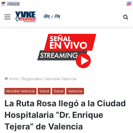
Menu
B
Inicio
/
Regionales
/
Mundial Valencia
Mundial Valencia
Salud
Salud
Valencia
La Ruta Rosa llegó a la Ciudad
Hospitalaria “Dr. Enrique
Tejera” de Valencia