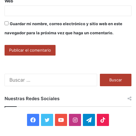
Web
Guardar mi nombre, correo electrónico y sitio web en este
navegador para la próxima vez que haga un comentario.
B
u
s
c
Nuestras Redes Sociales
a
r
:
F
T
Y
I
T
T
a
w
o
n
e
i