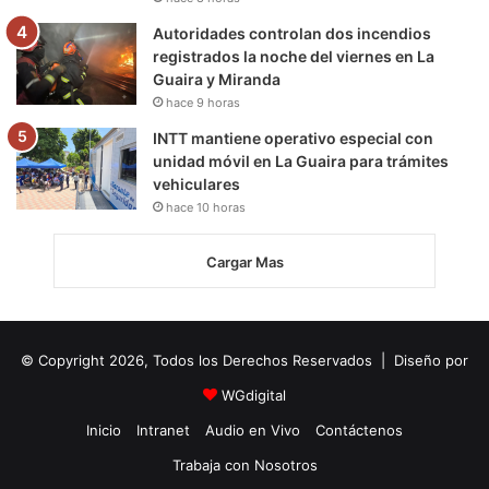
Autoridades controlan dos incendios
registrados la noche del viernes en La
Guaira y Miranda
hace 9 horas
INTT mantiene operativo especial con
unidad móvil en La Guaira para trámites
vehiculares
hace 10 horas
Cargar Mas
© Copyright 2026, Todos los Derechos Reservados | Diseño por
WGdigital
Inicio
Intranet
Audio en Vivo
Contáctenos
Trabaja con Nosotros