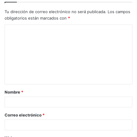
Tu dirección de correo electrónico no será publicada.
Los campos
obligatorios están marcados con
*
C
o
m
e
n
t
a
Nombre
*
r
i
o
Correo electrónico
*
*