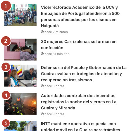
Vicerrectorado Académico de la UCV y
o
r
e
r
a
Embajada de Portugal atendieron a 500
personas afectadas por los sismos en
k
a
m
Naiguatá
hace 2 minutos
m
30 mujeres Carrizaleñas se forman en
confección
hace 31 minutos
Defensoría del Pueblo y Gobernación de La
Guaira evalúan estrategias de atención y
recuperación tras sismos
hace 8 horas
Autoridades controlan dos incendios
registrados la noche del viernes en La
Guaira y Miranda
hace 9 horas
INTT mantiene operativo especial con
unidad móvil en La Guaira para trámites