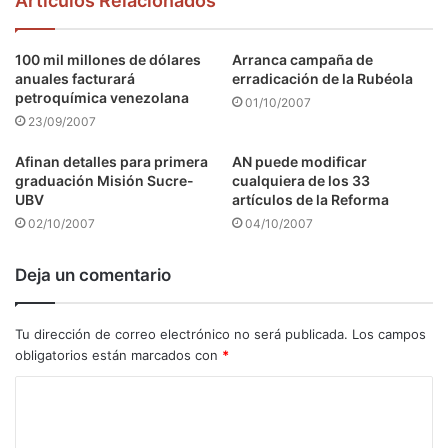
Articulos Relacionados
100 mil millones de dólares
Arranca campaña de
anuales facturará
erradicación de la Rubéola
petroquímica venezolana
01/10/2007
23/09/2007
Afinan detalles para primera
AN puede modificar
graduación Misión Sucre-
cualquiera de los 33
UBV
artículos de la Reforma
02/10/2007
04/10/2007
Deja un comentario
Tu dirección de correo electrónico no será publicada.
Los campos
obligatorios están marcados con
*
C
o