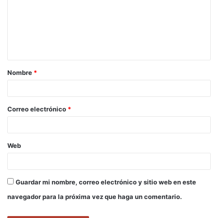
m
e
n
t
a
Nombre
*
r
i
o
Correo electrónico
*
*
Web
Guardar mi nombre, correo electrónico y sitio web en este
navegador para la próxima vez que haga un comentario.