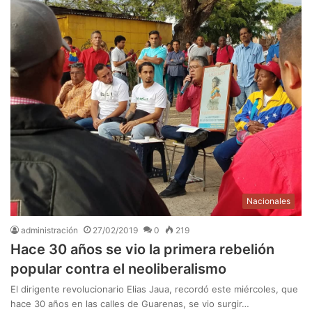
Nacionales
administración
27/02/2019
0
219
Hace 30 años se vio la primera rebelión
popular contra el neoliberalismo
El dirigente revolucionario Elias Jaua, recordó este miércoles, que
hace 30 años en las calles de Guarenas, se vio surgir…