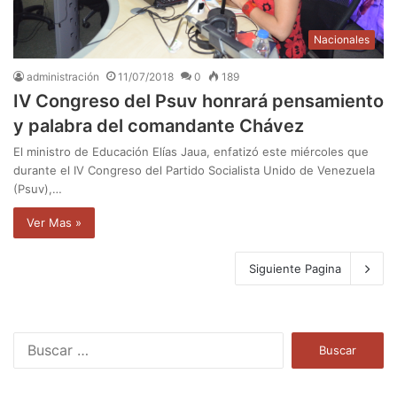
Nacionales
administración
11/07/2018
0
189
IV Congreso del Psuv honrará pensamiento
y palabra del comandante Chávez
El ministro de Educación Elías Jaua, enfatizó este miércoles que
durante el IV Congreso del Partido Socialista Unido de Venezuela
(Psuv),…
Ver Mas »
Siguiente Pagina
B
u
s
c