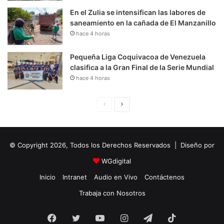
En el Zulia se intensifican las labores de
saneamiento en la cañada de El Manzanillo
hace 4 horas
Pequeña Liga Coquivacoa de Venezuela
clasifica a la Gran Final de la Serie Mundial
hace 4 horas
P
S
á
i
g
g
© Copyright 2026, Todos los Derechos Reservados | Diseño por
i
u
n
i
WGdigital
a
e
Inicio
Intranet
Audio en Vivo
Contáctenos
A
n
Trabaja con Nosotros
n
t
Facebook
Twitter
YouTube
t
e
Instagram
Telegram
TikTok