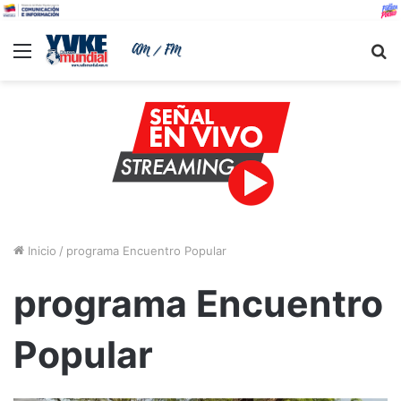
Menu
B
Inicio
/
programa Encuentro Popular
programa Encuentro
Popular