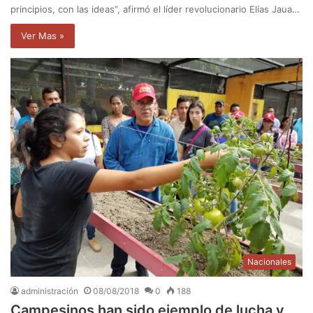
principios, con las ideas”, afirmó el líder revolucionario Elías Jaua…
Ver Mas »
Nacionales
administración
08/08/2018
0
188
Campesinos han sido ejemplo de lucha y