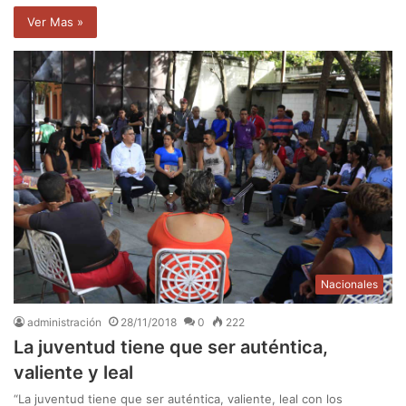
Ver Mas »
Nacionales
administración
28/11/2018
0
222
La juventud tiene que ser auténtica,
valiente y leal
“La juventud tiene que ser auténtica, valiente, leal con los