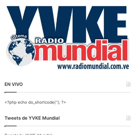
a
r
:
EN VIVO
<?php echo do_shortcode(‘‘); ?>
Tweets de YVKE Mundial