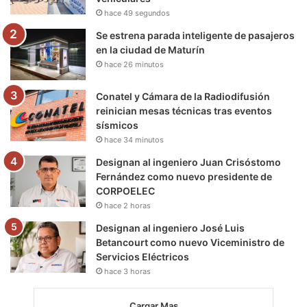
k
a
m
hace 49 segundos
m
Se estrena parada inteligente de pasajeros
en la ciudad de Maturín
hace 26 minutos
Conatel y Cámara de la Radiodifusión
reinician mesas técnicas tras eventos
sísmicos
hace 34 minutos
Designan al ingeniero Juan Crisóstomo
Fernández como nuevo presidente de
CORPOELEC
hace 2 horas
Designan al ingeniero José Luis
Betancourt como nuevo Viceministro de
Servicios Eléctricos
hace 3 horas
Cargar Mas