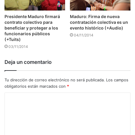
Presidente Maduro firmará
Maduro: Firma de nueva
contrato colectivo para
contratación colectiva es un
beneficiar y proteger a los
evento histórico (+Audio)
funcionarios públicos
04/11/2014
(+Tuits)
03/11/2014
Deja un comentario
Tu dirección de correo electrónico no será publicada.
Los campos
obligatorios están marcados con
*
C
o
m
e
n