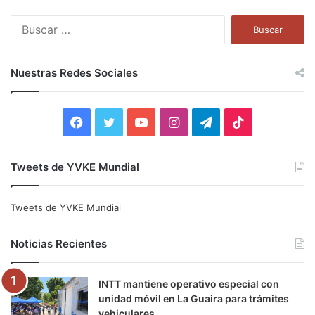
B
u
s
c
Nuestras Redes Sociales
a
r
:
F
T
Y
I
T
T
a
w
o
n
e
i
Tweets de YVKE Mundial
c
i
u
s
l
k
e
t
T
t
e
T
Tweets de YVKE Mundial
b
t
u
a
g
o
Noticias Recientes
o
e
b
g
r
k
INTT mantiene operativo especial con
o
r
e
r
a
unidad móvil en La Guaira para trámites
vehiculares