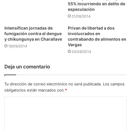
55% incurriendo en delito de
especulación
21/08/2014
Intensifican jornadas de
Privan de libertad a dos
fumigación contra el dengue
involucrados en
y chikungunya en Charallave
contrabando de alimentos en
Vargas
19/09/2014
24/09/2014
Deja un comentario
Tu dirección de correo electrónico no será publicada.
Los campos
obligatorios están marcados con
*
C
o
m
e