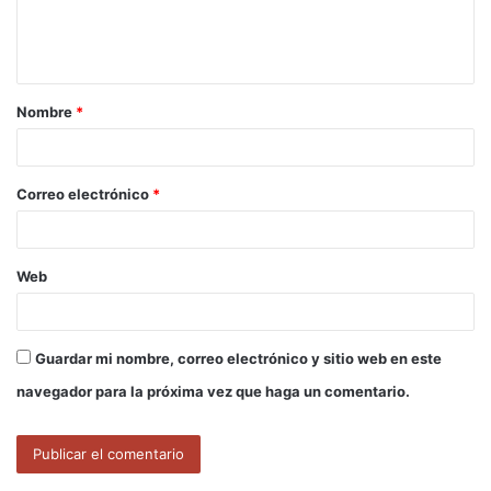
n
t
a
Nombre
*
r
i
o
Correo electrónico
*
*
Web
Guardar mi nombre, correo electrónico y sitio web en este
navegador para la próxima vez que haga un comentario.