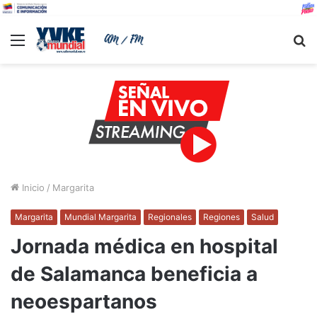
Menu
B
Inicio
/
Margarita
Margarita
Mundial Margarita
Regionales
Regiones
Salud
Jornada médica en hospital
de Salamanca beneficia a
neoespartanos