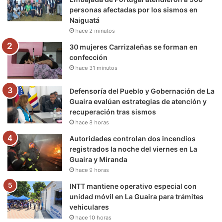
personas afectadas por los sismos en
k
a
m
Naiguatá
hace 2 minutos
m
30 mujeres Carrizaleñas se forman en
confección
hace 31 minutos
Defensoría del Pueblo y Gobernación de La
Guaira evalúan estrategias de atención y
recuperación tras sismos
hace 8 horas
Autoridades controlan dos incendios
registrados la noche del viernes en La
Guaira y Miranda
hace 9 horas
INTT mantiene operativo especial con
unidad móvil en La Guaira para trámites
vehiculares
hace 10 horas