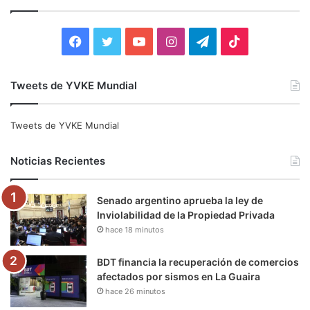
a
r
:
F
T
Y
I
T
T
a
w
o
n
e
i
Tweets de YVKE Mundial
c
i
u
s
l
k
e
t
T
t
e
T
Tweets de YVKE Mundial
b
t
u
a
g
o
Noticias Recientes
o
e
b
g
r
k
Senado argentino aprueba la ley de
o
r
e
r
a
Inviolabilidad de la Propiedad Privada
hace 18 minutos
k
a
m
m
BDT financia la recuperación de comercios
afectados por sismos en La Guaira
hace 26 minutos