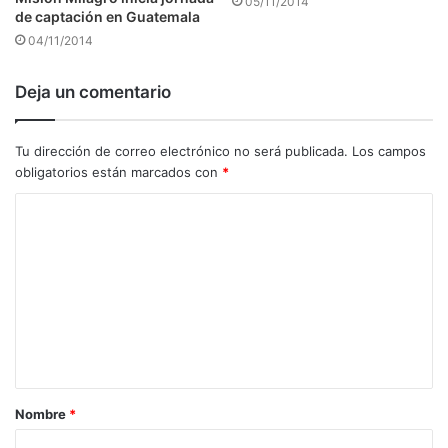
05/11/2014
de captación en Guatemala
04/11/2014
Deja un comentario
Tu dirección de correo electrónico no será publicada.
Los campos
obligatorios están marcados con
*
C
o
m
e
n
t
a
Nombre
*
r
i