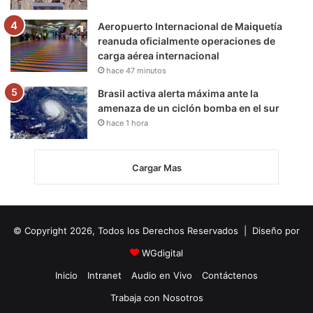
Aeropuerto Internacional de Maiquetía
reanuda oficialmente operaciones de
carga aérea internacional
hace 47 minutos
Brasil activa alerta máxima ante la
amenaza de un ciclón bomba en el sur
hace 1 hora
Cargar Mas
© Copyright 2026, Todos los Derechos Reservados | Diseño por
WGdigital
Inicio
Intranet
Audio en Vivo
Contáctenos
Trabaja con Nosotros