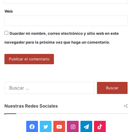
Web
Guardar mi nombre, correo electrónico y sitio web en este
navegador para la próxima vez que haga un comentario.
B
u
s
c
Nuestras Redes Sociales
a
r
:
F
T
Y
I
T
T