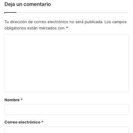
Deja un comentario
Tu dirección de correo electrónico no será publicada.
Los campos
obligatorios están marcados con
*
C
o
m
e
n
t
a
Nombre
*
r
i
o
Correo electrónico
*
*