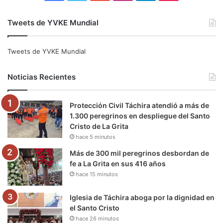
a
w
o
n
e
i
Tweets de YVKE Mundial
c
i
u
s
l
k
e
t
T
t
e
T
Tweets de YVKE Mundial
b
t
u
a
g
o
Noticias Recientes
o
e
b
g
r
k
Protección Civil Táchira atendió a más de
o
r
e
r
a
1.300 peregrinos en despliegue del Santo
Cristo de La Grita
k
a
m
hace 5 minutos
m
Más de 300 mil peregrinos desbordan de
fe a La Grita en sus 416 años
hace 15 minutos
Iglesia de Táchira aboga por la dignidad en
el Santo Cristo
hace 26 minutos