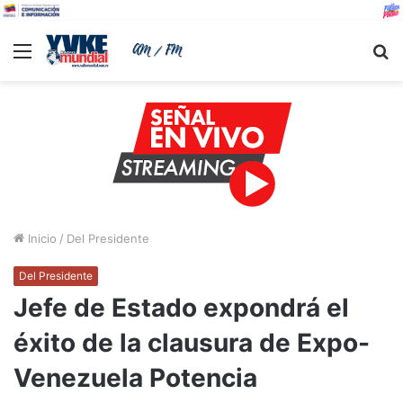
Menu
B
Inicio
/
Del Presidente
Del Presidente
Jefe de Estado expondrá el
éxito de la clausura de Expo-
Venezuela Potencia