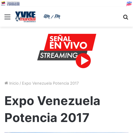
Menu
B
Inicio
/
Expo Venezuela Potencia 2017
Expo Venezuela
Potencia 2017