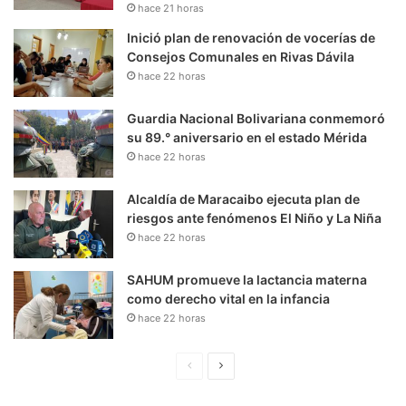
hace 21 horas
Inició plan de renovación de vocerías de
Consejos Comunales en Rivas Dávila
hace 22 horas
Guardia Nacional Bolivariana conmemoró
su 89.° aniversario en el estado Mérida
hace 22 horas
Alcaldía de Maracaibo ejecuta plan de
riesgos ante fenómenos El Niño y La Niña
hace 22 horas
SAHUM promueve la lactancia materna
como derecho vital en la infancia
hace 22 horas
P
S
á
i