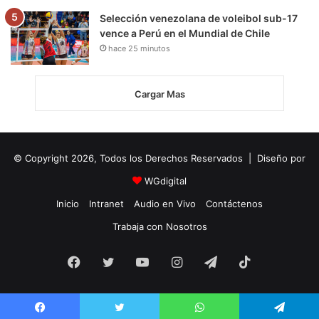
Selección venezolana de voleibol sub-17
vence a Perú en el Mundial de Chile
hace 25 minutos
Cargar Mas
© Copyright 2026, Todos los Derechos Reservados | Diseño por
WGdigital
Inicio
Intranet
Audio en Vivo
Contáctenos
Trabaja con Nosotros
Facebook
Twitter
YouTube
Instagram
Telegram
TikTok