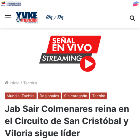
Menu
B
Inicio
/
Tachira
Mundial Tachira
Regionales
Sin categoría
Tachira
Jab Sair Colmenares reina en
el Circuito de San Cristóbal y
Viloria sigue líder