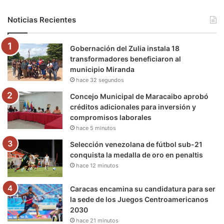
b
t
u
a
g
o
Noticias Recientes
o
e
b
g
r
k
Gobernación del Zulia instala 18
o
r
e
r
a
transformadores beneficiaron al
municipio Miranda
k
a
m
hace 32 segundos
m
Concejo Municipal de Maracaibo aprobó
créditos adicionales para inversión y
compromisos laborales
hace 5 minutos
Selección venezolana de fútbol sub-21
conquista la medalla de oro en penaltis
hace 12 minutos
Caracas encamina su candidatura para ser
la sede de los Juegos Centroamericanos
2030
hace 21 minutos