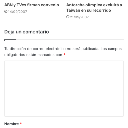
ABN y TVes firman convenio
Antorcha olímpica excluirá a
Taiwán en su recorrido
14/09/2007
21/09/2007
Deja un comentario
Tu dirección de correo electrónico no será publicada.
Los campos
obligatorios están marcados con
*
C
o
m
e
n
t
a
Nombre
*
r