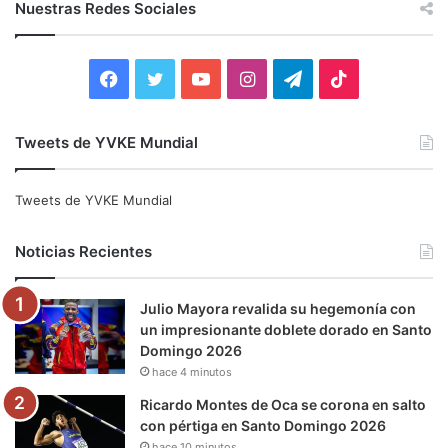
c
Nuestras Redes Sociales
a
r
:
F
T
Y
I
T
T
a
w
o
n
e
i
Tweets de YVKE Mundial
c
i
u
s
l
k
e
t
T
t
e
T
Tweets de YVKE Mundial
b
t
u
a
g
o
Noticias Recientes
o
e
b
g
r
k
Julio Mayora revalida su hegemonía con
o
r
e
r
a
un impresionante doblete dorado en Santo
Domingo 2026
k
a
m
hace 4 minutos
m
Ricardo Montes de Oca se corona en salto
con pértiga en Santo Domingo 2026
hace 10 minutos