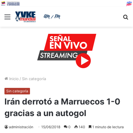
Menu
B
Inicio
/
Sin categoría
Sin categoría
Irán derrotó a Marruecos 1-0
gracias a un autogol
administración
15/06/2018
0
140
1 minuto de lectura