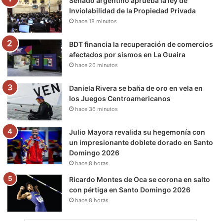
Senado argentino aprueba la ley de
o
r
e
r
a
Inviolabilidad de la Propiedad Privada
hace 18 minutos
k
a
m
m
BDT financia la recuperación de comercios
afectados por sismos en La Guaira
hace 26 minutos
Daniela Rivera se baña de oro en vela en
los Juegos Centroamericanos
hace 36 minutos
Julio Mayora revalida su hegemonía con
un impresionante doblete dorado en Santo
Domingo 2026
hace 8 horas
Ricardo Montes de Oca se corona en salto
con pértiga en Santo Domingo 2026
hace 8 horas