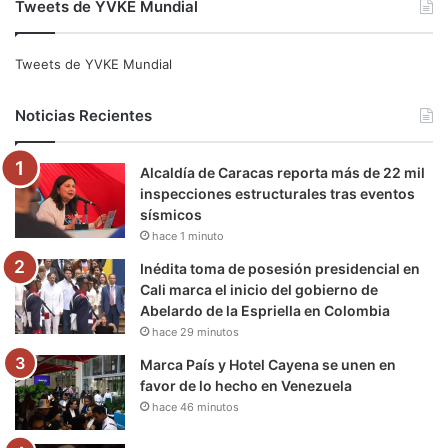
Tweets de YVKE Mundial
c
i
u
s
l
k
e
t
T
t
e
T
Tweets de YVKE Mundial
b
t
u
a
g
o
Noticias Recientes
o
e
b
g
r
k
Alcaldía de Caracas reporta más de 22 mil
o
r
e
r
a
inspecciones estructurales tras eventos
sísmicos
k
a
m
hace 1 minuto
m
Inédita toma de posesión presidencial en
Cali marca el inicio del gobierno de
Abelardo de la Espriella en Colombia
hace 29 minutos
Marca País y Hotel Cayena se unen en
favor de lo hecho en Venezuela
hace 46 minutos