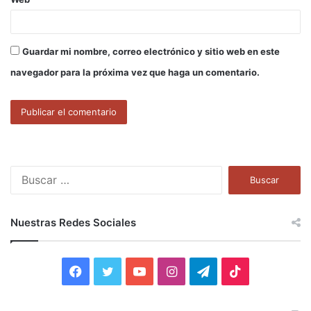
Guardar mi nombre, correo electrónico y sitio web en este
navegador para la próxima vez que haga un comentario.
B
u
s
c
Nuestras Redes Sociales
a
r
:
F
T
Y
I
T
T
a
w
o
n
e
i