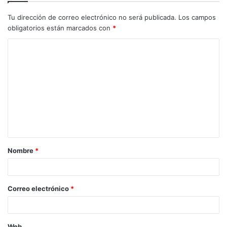
Tu dirección de correo electrónico no será publicada.
Los campos
obligatorios están marcados con
*
C
o
m
e
n
t
a
Nombre
*
r
i
o
Correo electrónico
*
*
Web