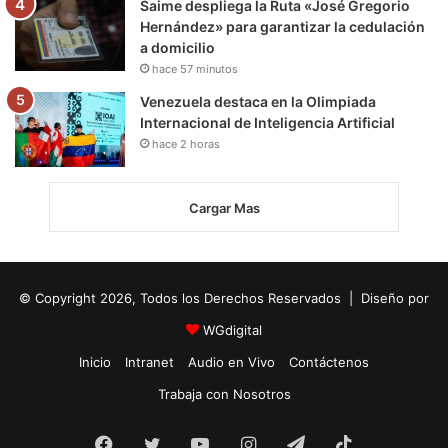
Saime despliega la Ruta «José Gregorio
Hernández» para garantizar la cedulación
a domicilio
hace 57 minutos
Venezuela destaca en la Olimpiada
Internacional de Inteligencia Artificial
hace 2 horas
Cargar Mas
© Copyright 2026, Todos los Derechos Reservados | Diseño por
WGdigital
Inicio
Intranet
Audio en Vivo
Contáctenos
Trabaja con Nosotros
Facebook
Twitter
YouTube
Instagram
Telegram
TikTok