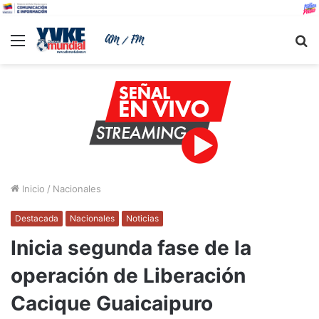
Menu
B
Inicio
/
Nacionales
Destacada
Nacionales
Noticias
Inicia segunda fase de la
operación de Liberación
Cacique Guaicaipuro