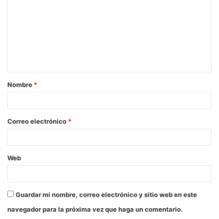
m
e
n
t
a
Nombre
*
r
i
o
Correo electrónico
*
*
Web
Guardar mi nombre, correo electrónico y sitio web en este
navegador para la próxima vez que haga un comentario.