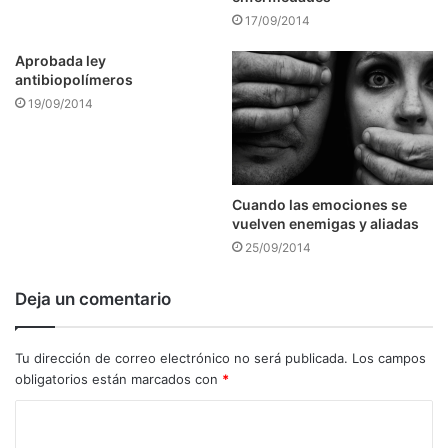
17/09/2014
Aprobada ley
antibiopolímeros
19/09/2014
Cuando las emociones se
vuelven enemigas y aliadas
25/09/2014
Deja un comentario
Tu dirección de correo electrónico no será publicada.
Los campos
obligatorios están marcados con
*
C
o