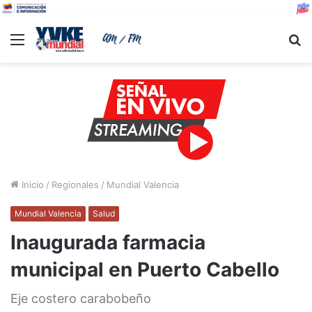
Menu
B
Inicio
/
Regionales
/
Mundial Valencia
Mundial Valencia
Salud
Inaugurada farmacia
municipal en Puerto Cabello
Eje costero carabobeño