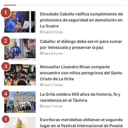
o
e
b
g
r
k
Diosdado Cabello ratifica cumplimiento de
o
r
e
r
a
protocolos de seguridad en demolición en
La Guaira
k
a
m
hace 6 horas
m
Cabello: el diálogo debe servir para sumar
por Venezuela y preservar la paz
hace 6 horas
Monseñor Lisandro Rivas comparte
encuentro con niños peregrinos del Santo
Cristo de La Grita
hace 7 horas
La Grita celebra 450 años de historia, fe y
resistencia en el Táchira
hace 7 horas
Escritoras merideñas obtienen el segundo
lugar en el Festival Internacional de Poesía