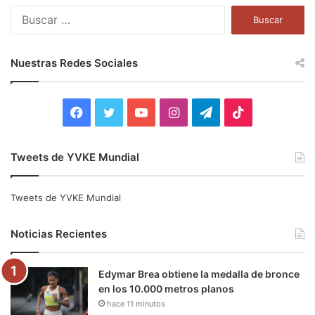
B
u
s
c
Nuestras Redes Sociales
a
r
:
F
T
Y
I
T
T
a
w
o
n
e
i
Tweets de YVKE Mundial
c
i
u
s
l
k
e
t
T
t
e
T
Tweets de YVKE Mundial
b
t
u
a
g
o
Noticias Recientes
o
e
b
g
r
k
Edymar Brea obtiene la medalla de bronce
o
r
e
r
a
en los 10.000 metros planos
hace 11 minutos
k
a
m