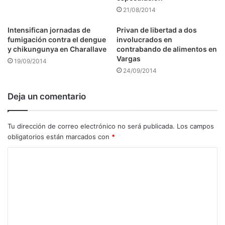
21/08/2014
Intensifican jornadas de
Privan de libertad a dos
fumigación contra el dengue
involucrados en
y chikungunya en Charallave
contrabando de alimentos en
Vargas
19/09/2014
24/09/2014
Deja un comentario
Tu dirección de correo electrónico no será publicada.
Los campos
obligatorios están marcados con
*
C
o
m
e
n