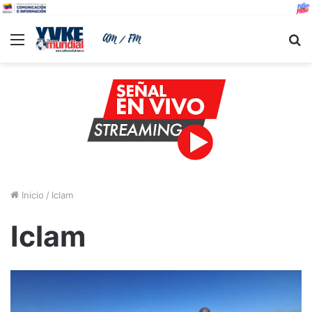
Menu
B
Inicio
/
Iclam
Iclam