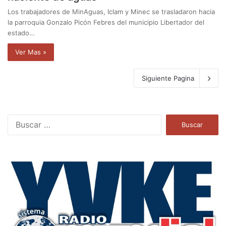
Los trabajadores de MinAguas, Iclam y Minec se trasladaron hacia
la parroquia Gonzalo Picón Febres del municipio Libertador del
estado…
Ver Mas »
Siguiente Pagina
B
u
s
c
a
r
: