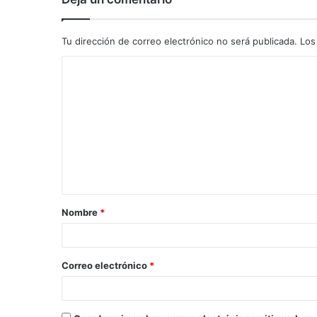
Tu dirección de correo electrónico no será publicada.
Los
C
o
m
e
n
t
a
Nombre
*
r
i
o
Correo electrónico
*
*