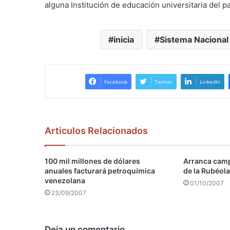
alguna Institución de educación universitaria del p
inicia
Sistema Nacional
Facebook
Twitter
LinkedIn
Articulos Relacionados
100 mil millones de dólares
Arranca camp
anuales facturará petroquímica
de la Rubéola
venezolana
01/10/2007
23/09/2007
Deja un comentario