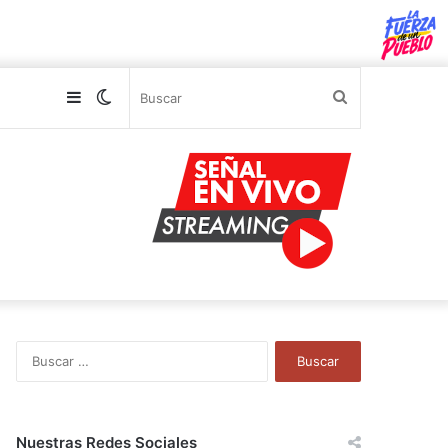
Sidebar
Switch
Buscar
skin
B
u
s
c
a
Nuestras Redes Sociales