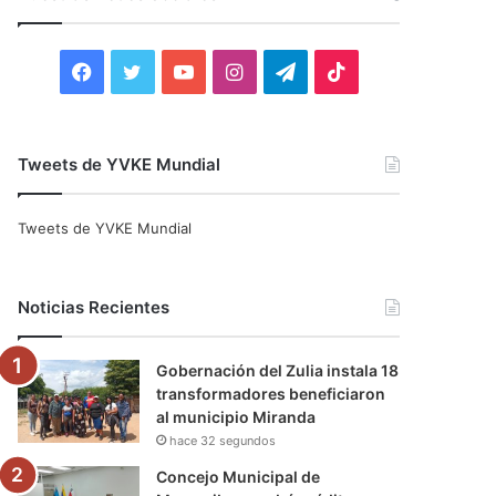
r
:
F
T
Y
I
T
T
a
w
o
n
e
i
c
i
u
s
l
k
Tweets de YVKE Mundial
e
t
T
t
e
T
Tweets de YVKE Mundial
b
t
u
a
g
o
o
e
b
g
r
k
Noticias Recientes
o
r
e
r
a
Gobernación del Zulia instala 18
k
a
m
transformadores beneficiaron
al municipio Miranda
m
hace 32 segundos
Concejo Municipal de