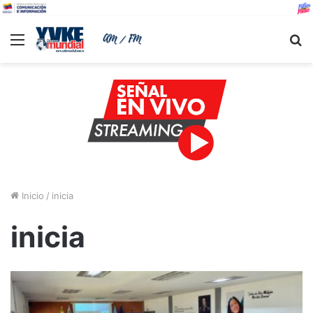
Menu
B
Inicio
/
inicia
inicia