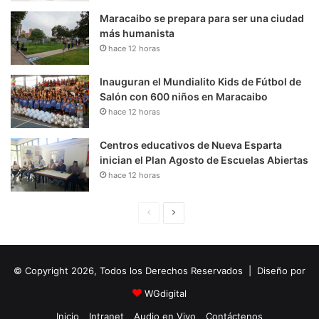
Maracaibo se prepara para ser una ciudad
más humanista
hace 12 horas
Inauguran el Mundialito Kids de Fútbol de
Salón con 600 niños en Maracaibo
hace 12 horas
Centros educativos de Nueva Esparta
inician el Plan Agosto de Escuelas Abiertas
hace 12 horas
P
S
á
i
g
g
© Copyright 2026, Todos los Derechos Reservados | Diseño por
i
u
n
i
WGdigital
a
e
Inicio
Intranet
Audio en Vivo
Contáctenos