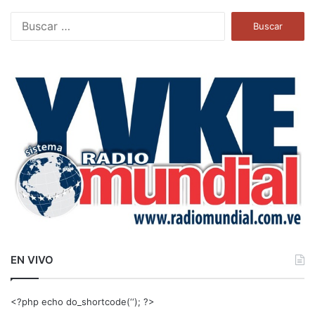
B
u
s
c
a
r
:
EN VIVO
<?php echo do_shortcode(‘‘); ?>