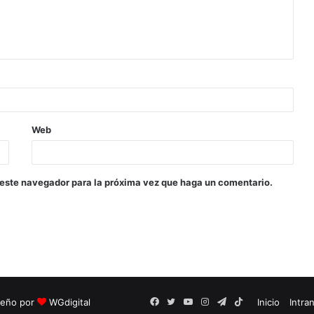
Web
 este navegador para la próxima vez que haga un comentario.
seño por
WGdigital
Facebook
Twitter
YouTube
Instagram
Telegram
TikTok
Inicio
Intra