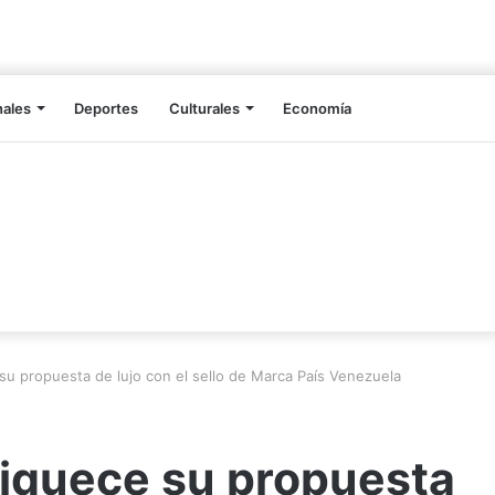
nales
Deportes
Culturales
Economía
su propuesta de lujo con el sello de Marca País Venezuela
riquece su propuesta