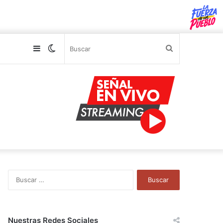
Sidebar
Switch
Buscar
skin
B
u
s
c
a
Nuestras Redes Sociales