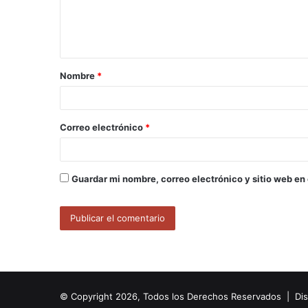
n
t
a
Nombre
*
r
i
o
Correo electrónico
*
*
Guardar mi nombre, correo electrónico y sitio web en
© Copyright 2026, Todos los Derechos Reservados | Di