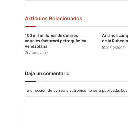
Articulos Relacionados
100 mil millones de dólares
Arranca camp
anuales facturará petroquímica
de la Rubéola
venezolana
01/10/2007
23/09/2007
Deja un comentario
Tu dirección de correo electrónico no será publicada.
Los
C
o
m
e