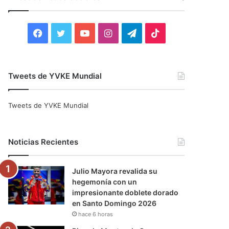
r
:
F
T
Y
I
T
T
a
w
o
n
e
i
c
i
u
s
l
k
Tweets de YVKE Mundial
e
t
T
t
e
T
Tweets de YVKE Mundial
b
t
u
a
g
o
o
e
b
g
r
k
Noticias Recientes
o
r
e
r
a
Julio Mayora revalida su
k
a
m
hegemonía con un
impresionante doblete dorado
m
en Santo Domingo 2026
hace 6 horas