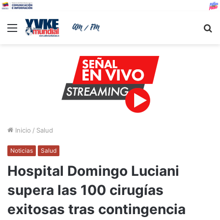
Menu
B
Inicio
/
Salud
Noticias
Salud
Hospital Domingo Luciani
supera las 100 cirugías
exitosas tras contingencia