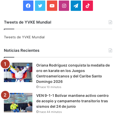
:
F
T
Y
I
T
T
a
w
o
n
e
i
Tweets de YVKE Mundial
c
i
u
s
l
k
e
t
T
t
e
T
Tweets de YVKE Mundial
b
t
u
a
g
o
Noticias Recientes
o
e
b
g
r
k
Oriana Rodríguez conquista la medalla de
o
r
e
r
a
oro en karate en los Juegos
Centroamericanos y del Caribe Santo
k
a
m
Domingo 2026
hace 10 minutos
m
VEN 9-1-1 Bolívar mantiene activo centro
de acopio y campamento transitorio tras
sismos del 24 de junio
hace 44 minutos