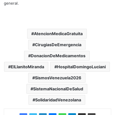
general.
AtencionMedicaGratuita
CirugiasDeEmergencia
DonacionDeMedicamentos
ElLlanitoMiranda
HospitalDomingoLuciani
SismosVenezuela2026
SistemaNacionalDeSalud
SolidaridadVenezolana