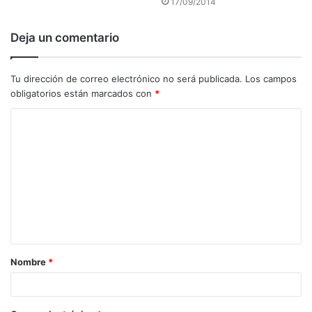
17/09/2014
Deja un comentario
Tu dirección de correo electrónico no será publicada.
Los campos
obligatorios están marcados con
*
C
o
m
e
n
t
a
Nombre
*
r
i
o