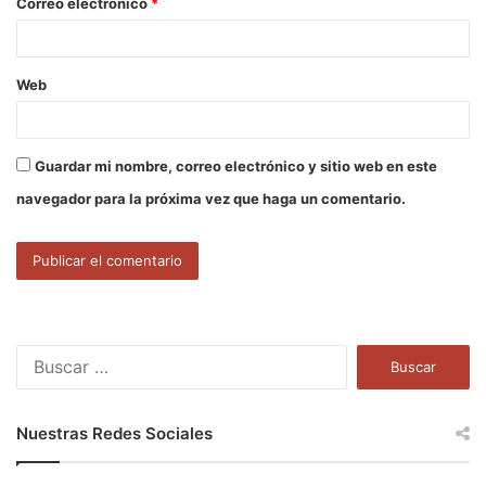
Correo electrónico
*
*
Web
Guardar mi nombre, correo electrónico y sitio web en este
navegador para la próxima vez que haga un comentario.
B
u
s
c
Nuestras Redes Sociales
a
r